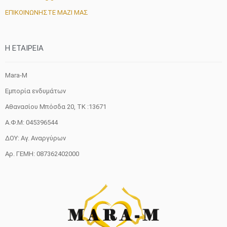
ΕΠΙΚΟΙΝΩΝΗΣΤΕ ΜΑΖΙ ΜΑΣ
H ETAIΡΕΙΑ
Mara-M
Εμπορία ενδυμάτων
Αθανασίου Μπόσδα 20, ΤΚ :13671
Α.Φ.Μ: 045396544
ΔΟΥ: Αγ. Αναργύρων
Αρ. ΓΕΜΗ: 087362402000