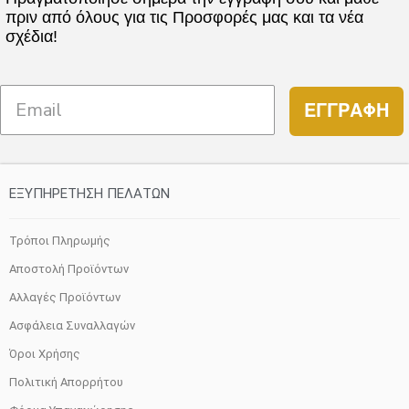
πριν από όλους για τις Προσφορές μας και τα νέα
παραλλαγές.
σχέδια!
Οι
επιλογές
μπορούν
ΕΓΓΡΑΦΗ
να
επιλεγούν
στη
σελίδα
ΕΞΥΠΗΡΕΤΗΣΗ ΠΕΛΑΤΩΝ
του
προϊόντος
Τρόποι Πληρωμής
Αποστολή Προϊόντων
Αλλαγές Προϊόντων
Ασφάλεια Συναλλαγών
Όροι Χρήσης
Πολιτική Απορρήτου