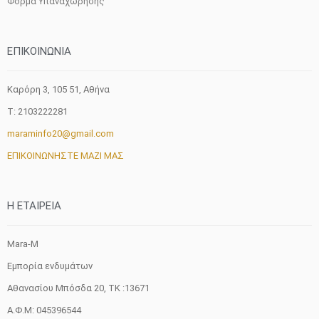
Φόρμα Υπαναχώρησης
ΕΠΙΚΟΙΝΩΝΙΑ
Καρόρη 3, 105 51, Aθήνα
T: 2103222281
maraminfo20@gmail.com
ΕΠΙΚΟΙΝΩΝΗΣΤΕ ΜΑΖΙ ΜΑΣ
H ETAIΡΕΙΑ
Mara-M
Εμπορία ενδυμάτων
Αθανασίου Μπόσδα 20, ΤΚ :13671
Α.Φ.Μ: 045396544