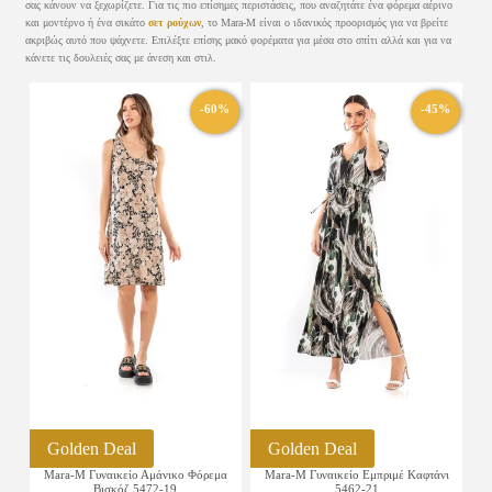
σας κάνουν να ξεχωρίζετε. Για τις πιο επίσημες περιστάσεις, που αναζητάτε ένα φόρεμα αέρινο
και μοντέρνο ή ένα σικάτο
σετ ρούχων
, το Mara-M είναι ο ιδανικός προορισμός για να βρείτε
ακριβώς αυτό που ψάχνετε. Επιλέξτε επίσης μακό φορέματα για μέσα στο σπίτι αλλά και για να
κάνετε τις δουλειές σας με άνεση και στιλ.
-60%
-45%
Golden Deal
Golden Deal
Mara-M Γυναικείο Αμάνικο Φόρεμα
Mara-M Γυναικείο Εμπριμέ Καφτάνι
Βισκόζ 5472-19
5462-21