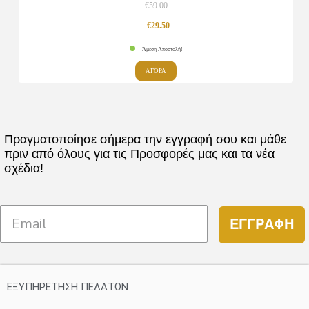
Οι
€
59.00
επιλογές
Original
Η
€
29.50
μπορούν
price
τρέχουσα
Άμεση Αποστολή!
να
was:
τιμή
Αυτό
επιλεγούν
ΑΓΟΡΑ
το
€59.00.
είναι:
στη
προϊόν
σελίδα
€29.50.
έχει
του
πολλαπλές
Πραγματοποίησε σήμερα την εγγραφή σου και μάθε
προϊόντος
πριν από όλους για τις Προσφορές μας και τα νέα
παραλλαγές.
σχέδια!
Οι
επιλογές
μπορούν
ΕΓΓΡΑΦΗ
να
επιλεγούν
στη
σελίδα
ΕΞΥΠΗΡΕΤΗΣΗ ΠΕΛΑΤΩΝ
του