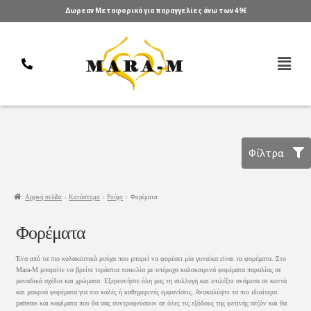
Δωρεαν Μεταφορικά για παραγγελίες άνω των 49€
Φίλτρα
Αρχική σελίδα
Κατάστημα
Ρούχα
Φορέματα
Φορέματα
Ένα από τα πιο κολακευτικά ρούχα που μπορεί να φορέσει μία γυναίκα είναι τα φορέματα. Στο
Mara-M μπορείτε να βρείτε τεράστια ποικιλία με υπέροχα καλοκαιρινά φορέματα παραλίας σε
μοναδικά σχέδια και χρώματα. Εξερευνήστε όλη μας τη συλλογή και επιλέξτε ανάμεσα σε κοντά
και μακρυά φορέματα για πιο καλές ή καθημερινές εμφανίσεις. Ανακαλύψτε τα πιο ιδιαίτερα
patterns και κοψίματα που θα σας συντροφεύσουν σε όλες τις εξόδους της φετινής σεζόν και θα