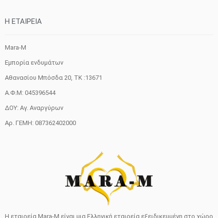
H ETAIΡΕΙΑ
Mara-M
Εμπορία ενδυμάτων
Αθανασίου Μπόσδα 20, ΤΚ :13671
Α.Φ.Μ: 045396544
ΔΟΥ: Αγ. Αναργύρων
Αρ. ΓΕΜΗ: 087362402000
Η εταιρεία Mara-M είναι μια Ελληνική εταιρεία εξειδικευμένη στο χώρο