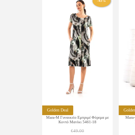
-45%
πολλαπλές
παραλλαγές.
Οι
επιλογές
μπορούν
να
επιλεγούν
στη
σελίδα
του
προϊόντος
Golden Deal
Golde
Mara-M Γυναικείο Εμπριμέ Φόρεμα με
Mara-
Κοντό Μανίκι 5461-18
€
49.00