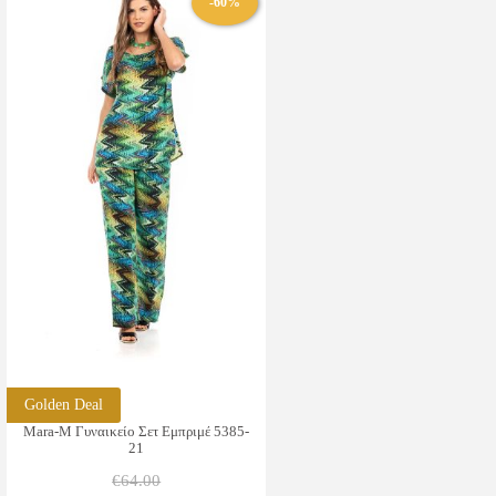
-60%
πολλαπλές
παραλλαγές.
Οι
επιλογές
μπορούν
να
επιλεγούν
στη
σελίδα
του
προϊόντος
Golden Deal
Mara-M Γυναικείο Σετ Εμπριμέ 5385-
21
€
64.00