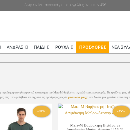
Δωρεαν Μεταφορικά για παραγγελίες άνω των 49€
ΑΝΔΡΑΣ
ΠΑΙΔΙ
ΡΟΥΧΑ
ΠΡΟΣΦΟΡΕΣ
NEA ΣΥΛ
ρη περιήγηση στο ηλεκτρονικό κατάστημα του Mara-M θα βρείτε τις καλύτερες προσφορές. Τα προϊόντα μας, 
γμές σας. Επωφεληθείτε επίσης από τις προσφορές μας σε
γυναικεία ρούχα
και δώστε μία φρέσκια νότα στη ν
-50%
-35%
Mara-M Βαμβακερή Πιτζάμα με
Λαιμόκοψη Μαύρο-Λεοπάρ 4456-21