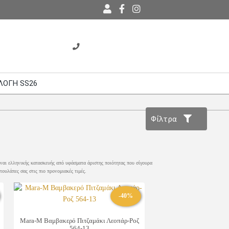
ΛΟΓΗ SS26
Φίλτρα
είναι ελληνικής κατασκευής από υφάσματα άριστης ποιότητας που σίγουρα
τουλάπες σας στις πιο προνομιακές τιμές.
-40%
Mara-M Βαμβακερό Πιτζαμάκι Λεοπάρ-Ροζ
564-13