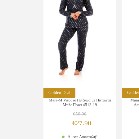
Golden Deal
Golde
Mara-M Viscose Πιτζάμα με Πατιλέτα
Mara
Μπλε Πουά 4513-19
Λα
€
56.00
Original
Η
€
27.90
price
τρέχουσα
Άμεση Αποστολή!