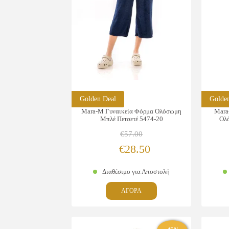
Golden Deal
Golde
Mara-M Γυναικεία Φόρμα Ολόσωμη
Mara
Μπλέ Πετσετέ 5474-20
Ολ
€
57.00
Original
Η
€
28.50
price
τρέχουσα
Διαθέσιμο για Αποστολή
was:
τιμή
Αυτό
ΑΓΟΡΑ
€57.00.
είναι:
το
προϊόν
€28.50.
έχει