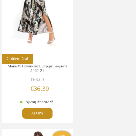
σελίδα
του
προϊόντος
Golden Deal
Mara-M Γυναικείο Εμπριμέ Καφτάνι
5462-21
€
66.00
Original
Η
€
36.30
price
τρέχουσα
Άμεση Αποστολή!
was:
τιμή
Αυτό
ΑΓΟΡΑ
€66.00.
είναι:
το
προϊόν
€36.30.
έχει