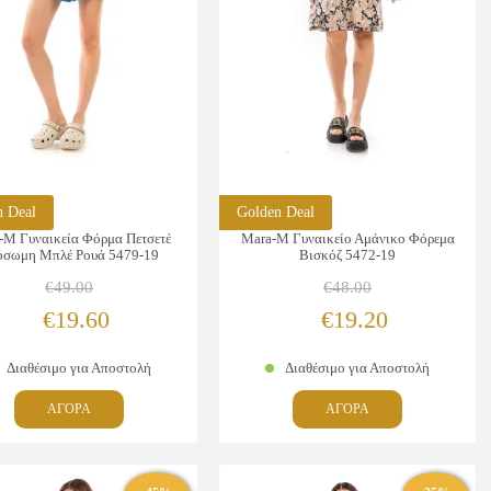
n Deal
Golden Deal
-M Γυναικεία Φόρμα Πετσετέ
Mara-M Γυναικείο Αμάνικο Φόρεμα
όσωμη Μπλέ Ρουά 5479-19
Βισκόζ 5472-19
€
49.00
€
48.00
Original
Η
Original
Η
€
19.60
€
19.20
price
τρέχουσα
price
τρέχουσα
Διαθέσιμο για Αποστολή
Διαθέσιμο για Αποστολή
was:
τιμή
was:
τιμή
Αυτό
Αυτό
ΑΓΟΡΑ
ΑΓΟΡΑ
€49.00.
είναι:
€48.00.
είναι:
το
το
προϊόν
προϊόν
€19.60.
€19.20.
έχει
έχει