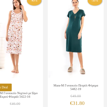
-45%
-35%
πολλαπλές
πολλαπλές
παραλλαγές.
παραλλαγές.
Οι
Οι
επιλογές
επιλογές
μπορούν
μπορούν
να
να
επιλεγούν
επιλεγούν
στη
στη
σελίδα
σελίδα
του
του
προϊόντος
προϊόντος
Mara-M Γυναικείο Πετρόλ Φόρεμα
n Deal
5482-19
M Γυναικείο Νυχτικό με Ώμο
€
49.00
Εκρού Φλοράλ 5422-16
Original
Η
€
31.80
€
46.00