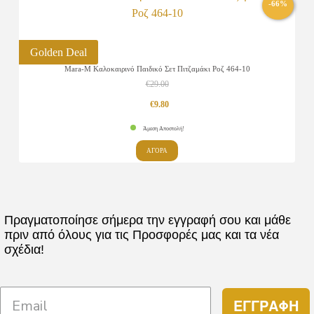
€12.90.
-66%
έχει
του
πολλαπλές
προϊόντος
παραλλαγές.
Golden Deal
Οι
Mara-M Καλοκαιρινό Παιδικό Σετ Πιτζαμάκι Ροζ 464-10
επιλογές
€
29.00
μπορούν
Original
Η
€
9.80
να
price
τρέχουσα
Άμεση Αποστολή!
επιλεγούν
was:
τιμή
Αυτό
στη
ΑΓΟΡΑ
το
€29.00.
είναι:
σελίδα
προϊόν
του
€9.80.
έχει
προϊόντος
πολλαπλές
Πραγματοποίησε σήμερα την εγγραφή σου και μάθε
πριν από όλους για τις Προσφορές μας και τα νέα
παραλλαγές.
σχέδια!
Οι
επιλογές
μπορούν
ΕΓΓΡΑΦΗ
να