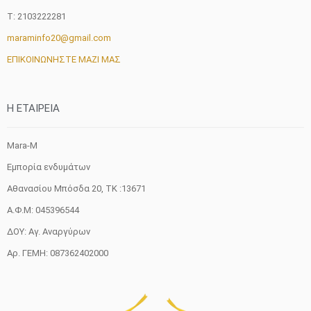
T: 2103222281
maraminfo20@gmail.com
ΕΠΙΚΟΙΝΩΝΗΣΤΕ ΜΑΖΙ ΜΑΣ
H ETAIΡΕΙΑ
Mara-M
Εμπορία ενδυμάτων
Αθανασίου Μπόσδα 20, ΤΚ :13671
Α.Φ.Μ: 045396544
ΔΟΥ: Αγ. Αναργύρων
Αρ. ΓΕΜΗ: 087362402000