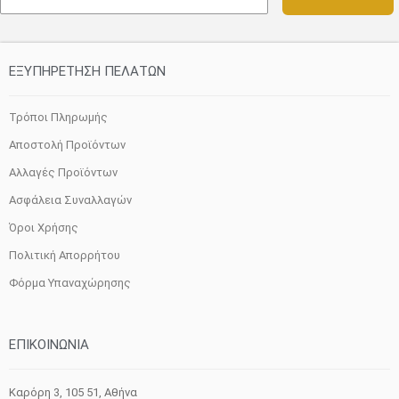
επιλεγούν
στη
σελίδα
ΕΞΥΠΗΡΕΤΗΣΗ ΠΕΛΑΤΩΝ
του
προϊόντος
Τρόποι Πληρωμής
Αποστολή Προϊόντων
Αλλαγές Προϊόντων
Ασφάλεια Συναλλαγών
Όροι Χρήσης
Πολιτική Απορρήτου
Φόρμα Υπαναχώρησης
ΕΠΙΚΟΙΝΩΝΙΑ
Καρόρη 3, 105 51, Aθήνα