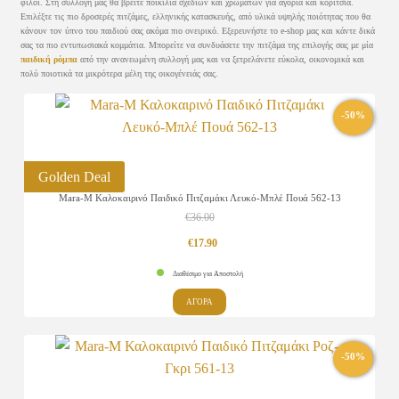
φίλοι. Στη συλλογή μας θα βρείτε ποικιλία σχεδίων και χρωμάτων για αγόρια και κορίτσια.
Επιλέξτε τις πιο δροσερές πιτζάμες, ελληνικής κατασκευής, από υλικά υψηλής ποιότητας που θα
κάνουν τον ύπνο του παιδιού σας ακόμα πιο ονειρικό. Εξερευνήστε το e-shop μας και κάντε δικά
σας τα πιο εντυπωσιακά κομμάτια. Μπορείτε να συνδυάσετε την πιτζάμα της επιλογής σας με μία
παιδική ρόμπα
από την ανανεωμένη συλλογή μας και να ξετρελάνετε εύκολα, οικονομικά και
πολύ ποιοτικά τα μικρότερα μέλη της οικογένειάς σας.
-50%
Golden Deal
Mara-M Καλοκαιρινό Παιδικό Πιτζαμάκι Λευκό-Μπλέ Πουά 562-13
€
36.00
Original
Η
€
17.90
price
τρέχουσα
Διαθέσιμο για Αποστολή
was:
τιμή
Αυτό
ΑΓΟΡΑ
το
€36.00.
είναι:
προϊόν
€17.90.
-50%
έχει
πολλαπλές