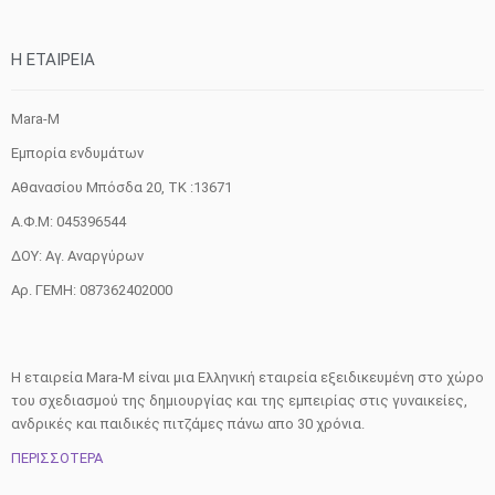
H ETAIΡΕΙΑ
Mara-M
Εμπορία ενδυμάτων
Αθανασίου Μπόσδα 20, ΤΚ :13671
Α.Φ.Μ: 045396544
ΔΟΥ: Αγ. Αναργύρων
Αρ. ΓΕΜΗ: 087362402000
Η εταιρεία Mara-M είναι μια Ελληνική εταιρεία εξειδικευμένη στο χώρο
του σχεδιασμού της δημιουργίας και της εμπειρίας στις γυναικείες,
ανδρικές και παιδικές πιτζάμες πάνω απο 30 χρόνια.
ΠΕΡΙΣΣΟΤΕΡΑ