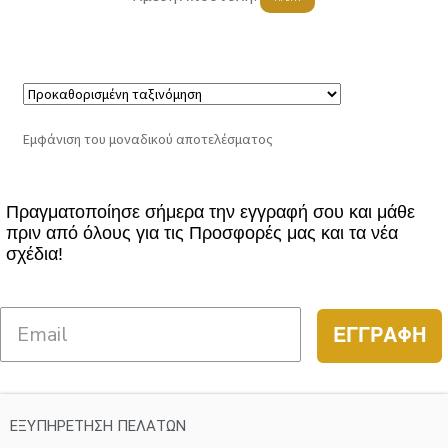
was:
τιμή
το
€46.00.
είναι:
προϊόν
έχει
€25.30.
πολλαπλές
παραλλαγές.
Εμφάνιση του μοναδικού αποτελέσματος
Οι
επιλογές
μπορούν
Πραγματοποίησε σήμερα την εγγραφή σου και μάθε
να
πριν από όλους για τις Προσφορές μας και τα νέα
επιλεγούν
σχέδια!
στη
σελίδα
του
ΕΓΓΡΑΦΗ
προϊόντος
ΕΞΥΠΗΡΕΤΗΣΗ ΠΕΛΑΤΩΝ