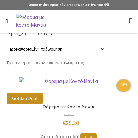
Δωρεαν Μεταφορικά για παραγγελίες άνω των 49€
Αρχική σελίδα
Προϊόν Είδος
ΦΟΡΕΜΑ
ΦΟΡΕΜΑ
Εμφάνιση του μοναδικού αποτελέσματος
-45%
Golden Deal
Φόρεμα με Κοντό Μανίκι
€
46.00
Original
Η
€
25.30
price
τρέχουσα
Αυτό
Άμεση Αποστολή!
ΑΓΟΡΑ