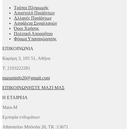
Τρόποι Πληρωμής
Αποστολή Προϊόντων
Αλλαγές Προϊόντων
Ασφάλεια Συναλλαγών
Όροι Χρήσης
Πολιτική Απορρήτου
Φόρμα Υπαναχώρησης
ΕΠΙΚΟΙΝΩΝΙΑ
Καρόρη 3, 105 51, Aθήνα
T: 2103222281
maraminfo20@gmail.com
ΕΠΙΚΟΙΝΩΝΗΣΤΕ ΜΑΖΙ ΜΑΣ
H ETAIΡΕΙΑ
Mara-M
Εμπορία ενδυμάτων
Αθανασίου Μπόσδα 20, ΤΚ :13671