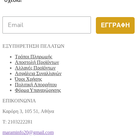
ΕΓΓΡΑΦΗ
ΕΞΥΠΗΡΕΤΗΣΗ ΠΕΛΑΤΩΝ
Τρόποι Πληρωμής
Αποστολή Προϊόντων
Αλλαγές Προϊόντων
Ασφάλεια Συναλλαγών
Όροι Χρήσης
Πολιτική Απορρήτου
Φόρμα Υπαναχώρησης
ΕΠΙΚΟΙΝΩΝΙΑ
Καρόρη 3, 105 51, Aθήνα
T: 2103222281
maraminfo20@gmail.com