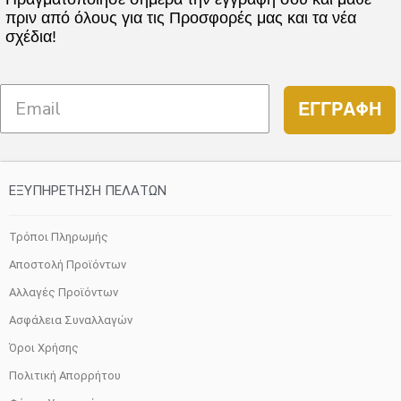
πριν από όλους για τις Προσφορές μας και τα νέα
παραλλαγές.
σχέδια!
Οι
επιλογές
μπορούν
ΕΓΓΡΑΦΗ
να
επιλεγούν
στη
σελίδα
ΕΞΥΠΗΡΕΤΗΣΗ ΠΕΛΑΤΩΝ
του
προϊόντος
Τρόποι Πληρωμής
Αποστολή Προϊόντων
Αλλαγές Προϊόντων
Ασφάλεια Συναλλαγών
Όροι Χρήσης
Πολιτική Απορρήτου