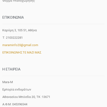
Φόρμα Υπαναχώρησης
ΕΠΙΚΟΙΝΩΝΙΑ
Καρόρη 3, 105 51, Aθήνα
T: 2103222281
maraminfo20@gmail.com
ΕΠΙΚΟΙΝΩΝΗΣΤΕ ΜΑΖΙ ΜΑΣ
H ETAIΡΕΙΑ
Mara-M
Εμπορία ενδυμάτων
Αθανασίου Μπόσδα 20, ΤΚ :13671
Α.Φ.Μ: 045396544