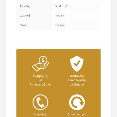
Μέγεθος
S, M, L, XL
Συλλογή
FW23/24
Φύλο
Γυναίκα