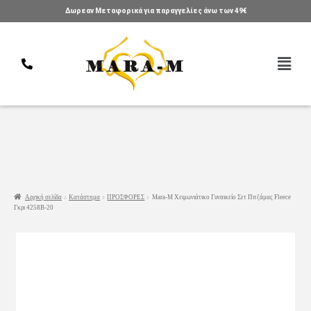
Δωρεαν Μεταφορικά για παραγγελίες άνω των 49€
Αρχική σελίδα
Κατάστημα
ΠΡΟΣΦΟΡΕΣ
Mara-M Χειμωνιάτικο Γυναικείο Σετ Πιτζάμας Fleece
Γκρι 4258Β-20