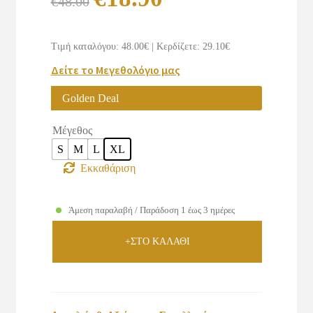
€
48.00
price
τρέχουσα
was:
τιμή
Τιμή καταλόγου: 48.00€
|
Κερδίζετε: 29.10€
€48.00.
είναι:
Δείτε το Μεγεθολόγιο μας
€18.90.
Golden Deal
Μέγεθος
S
M
L
XL
Εκκαθάριση
Άμεση παραλαβή / Παράδοση 1 έως 3 ημέρες
+ΣΤΟ ΚΑΛΑΘΙ