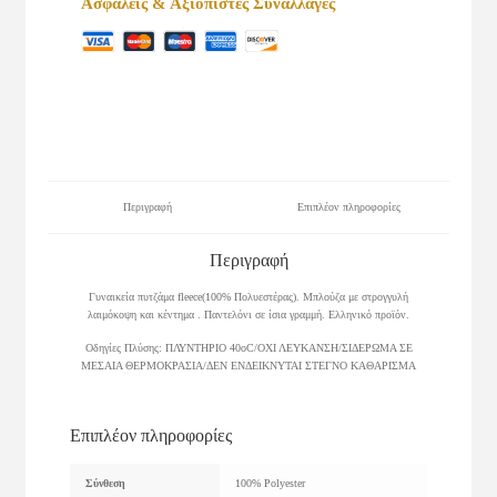
Ασφαλείς & Αξιόπιστες Συναλλαγές
Περιγραφή
Επιπλέον πληροφορίες
Περιγραφή
Γυναικεία πυτζάμα fleece(100% Πολυεστέρας). Μπλούζα με στρογγυλή
λαιμόκοψη και κέντημα . Παντελόνι σε ίσια γραμμή. Ελληνικό προϊόν.
Οδηγίες Πλύσης: ΠΛΥΝΤΗΡΙΟ 40οC/ΟΧΙ ΛΕΥΚΑΝΣΗ/ΣΙΔΕΡΩΜΑ ΣΕ
ΜΕΣΑΙΑ ΘΕΡΜΟΚΡΑΣΙΑ/ΔΕΝ ΕΝΔΕΙΚΝΥΤΑΙ ΣΤΕΓΝΟ ΚΑΘΑΡΙΣΜΑ
Επιπλέον πληροφορίες
Σύνθεση
100% Polyester