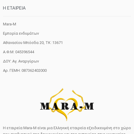
H ETAIΡΕΙΑ
Mara-M
Εμπορία ενδυμάτων
Αθανασίου Μπόσδα 20, ΤΚ :13671
Α.Φ.Μ: 045396544
ΔΟΥ: Αγ. Αναργύρων
Αρ. ΓΕΜΗ: 087362402000
Η εταιρεία Mara-M είναι μια Ελληνική εταιρεία εξειδικευμένη στο χώρο