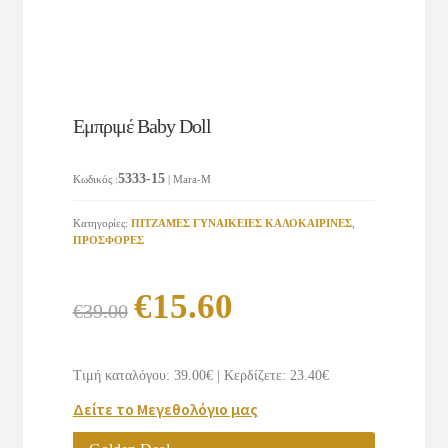
Εμπριμέ Baby Doll
5333-15
Κωδικός
:
| Mara-M
Κατηγορίες:
ΠΙΤΖΑΜΕΣ ΓΥΝΑΙΚΕΙΕΣ KAΛΟΚΑΙΡΙΝΕΣ
,
ΠΡΟΣΦΟΡΕΣ
Original
Η
€
15.60
€
39.00
price
τρέχουσα
was:
τιμή
Τιμή καταλόγου: 39.00€
|
Κερδίζετε: 23.40€
€39.00.
είναι:
Δείτε το Μεγεθολόγιο μας
€15.60.