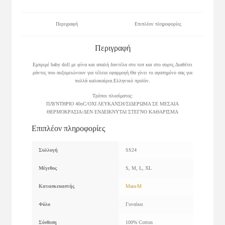
Περιγραφή
Επιπλέον πληροφορίες
Περιγραφή
Εμπριμέ baby doll με φίνα και απαλή δαντέλα στο τοπ και στο σορτς.Διαθέτει
ράντες που αυξομειώνουν για τέλεια εφαρμογή.Θα γίνει το αγαπημένο σας για
πολλά καλοκαίρια.Ελληνικό προϊόν.
Τρόποι πλυσίματος:
ΠΛΥΝΤΗΡΙΟ 40οC/ΟΧΙ ΛΕΥΚΑΝΣΗ/ΣΙΔΕΡΩΜΑ ΣΕ ΜΕΣΑΙΑ
ΘΕΡΜΟΚΡΑΣΙΑ/ΔΕΝ ΕΝΔΕΙΚΝΥΤΑΙ ΣΤΕΓΝΟ ΚΑΘΑΡΙΣΜΑ
Επιπλέον πληροφορίες
Συλλογή
SS24
Μέγεθος
S, M, L, XL
Κατασκευαστής
Mara-M
Φύλο
Γυναίκα
Σύνθεση
100% Cotton