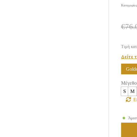
Κατηγορίε
€
76.
Τιμή κατ
Δείτε 
Gold
Μέγεθο
S
M
Ε
Άμεσ