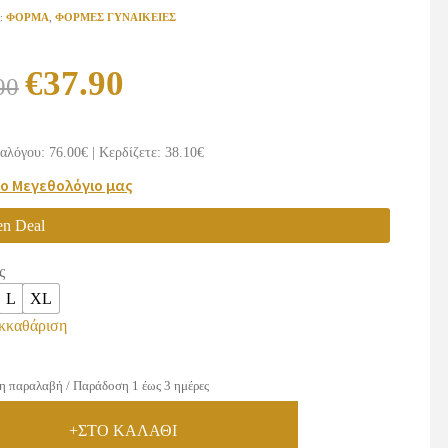
ς:
ΦΟΡΜΑ
,
ΦΟΡΜΕΣ ΓΥΝΑΙΚΕΙΕΣ
Original
Η
€
37.90
00
price
τρέχουσα
was:
τιμή
αλόγου: 76.00€
|
Κερδίζετε: 38.10€
€76.00.
είναι:
το Μεγεθολόγιο μας
€37.90.
en Deal
ς
L
XL
κκαθάριση
η παραλαβή / Παράδοση 1 έως 3 ημέρες
+ΣΤΟ ΚΑΛΑΘΙ