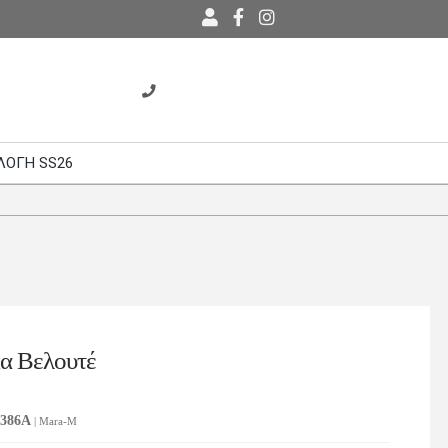
ΛΟΓΗ SS26
α Βελουτέ
4386Α
| Mara-M