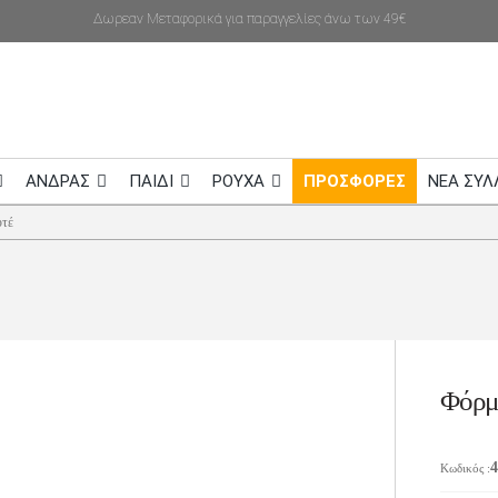
Δωρεαν Μεταφορικά για παραγγελίες άνω των 49€
ΑΝΔΡΑΣ
ΠΑΙΔΙ
ΡΟΥΧΑ
ΠΡΟΣΦΟΡΕΣ
NEA ΣΥΛ
υτέ
Φόρμ
Κωδικός
: