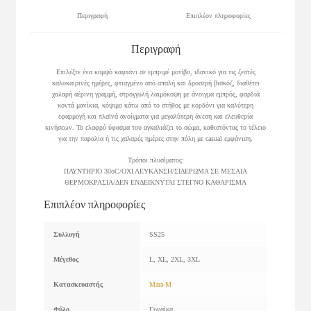
Περιγραφή
Επιπλέον πληροφορίες
Περιγραφή
Επιλέξτε ένα κομψό καφτάνι σε εμπριμέ μοτίβο, ιδανικό για τις ζεστές
καλοκαιρινές ημέρες, φτιαγμένο από απαλή και δροσερή βισκόζ, διαθέτει
χαλαρή αέρινη γραμμή, στρογγυλή λαιμόκοψη με άνοιγμα εμπρός, φαρδιά
κοντά μανίκια, κόψιμο κάτω από το στήθος με κορδόνι για καλύτερη
εφαρμογή και πλαϊνά ανοίγματα για μεγαλύτερη άνεση και ελευθερία
κινήσεων. Το ελαφρύ ύφασμα του αγκαλιάζει το σώμα, καθιστόντας το τέλειο
για την παραλία ή τις χαλαρές ημέρες στην πόλη με casual εμφάνιση.
Τρόποι πλυσίματος:
ΠΛΥΝΤΗΡΙΟ 30οC/ΟΧΙ ΛΕΥΚΑΝΣΗ/ΣΙΔΕΡΩΜΑ ΣΕ ΜΕΣΑΙΑ
ΘΕΡΜΟΚΡΑΣΙΑ/ΔΕΝ ΕΝΔΕΙΚΝΥΤΑΙ ΣΤΕΓΝΟ ΚΑΘΑΡΙΣΜΑ
Επιπλέον πληροφορίες
Συλλογή
SS25
Μέγεθος
L, XL, 2XL, 3XL
Κατασκευαστής
Mara-M
Φύλο
Γυναίκα