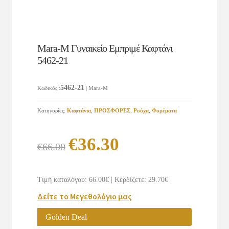
Mara-M Γυναικείο Εμπριμέ Καφτάνι
5462-21
5462-21
Κωδικός
:
| Mara-M
Κατηγορίες:
Καφτάνια
,
ΠΡΟΣΦΟΡΕΣ
,
Ρούχα
,
Φορέματα
Original
Η
€
36.30
€
66.00
price
τρέχουσα
was:
τιμή
Τιμή καταλόγου: 66.00€
|
Κερδίζετε: 29.70€
€66.00.
είναι:
Δείτε το Μεγεθολόγιο μας
€36.30.
Golden Deal