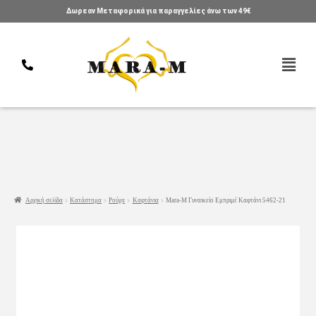
Δωρεαν Μεταφορικά για παραγγελίες άνω των 49€
Αρχική σελίδα
Κατάστημα
Ρούχα
Καφτάνια
Mara-M Γυναικείο Εμπριμέ Καφτάνι 5462-21