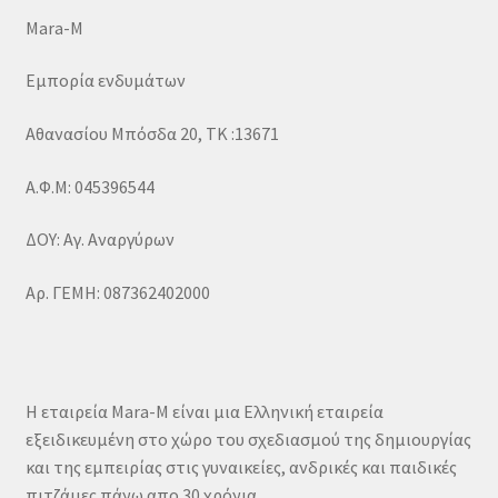
Mara-M
Εμπορία ενδυμάτων
Αθανασίου Μπόσδα 20, ΤΚ :13671
Α.Φ.Μ: 045396544
ΔΟΥ: Αγ. Αναργύρων
Αρ. ΓΕΜΗ: 087362402000
Η εταιρεία Mara-M είναι μια Ελληνική εταιρεία
εξειδικευμένη στο χώρο του σχεδιασμού της δημιουργίας
και της εμπειρίας στις γυναικείες, ανδρικές και παιδικές
πιτζάμες πάνω απο 30 χρόνια.