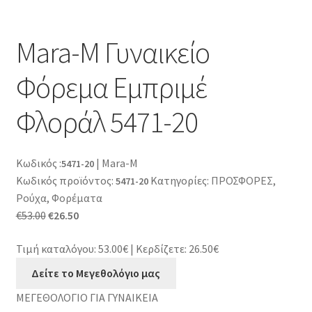
Mara-M Γυναικείο
Φόρεμα Εμπριμέ
Φλοράλ 5471-20
Κωδικός
:
| Mara-M
5471-20
Κωδικός προϊόντος:
Κατηγορίες:
ΠΡΟΣΦΟΡΕΣ
,
5471-20
Ρούχα
,
Φορέματα
Original
Η
€
53.00
€
26.50
price
τρέχουσα
Τιμή καταλόγου: 53.00€
|
Κερδίζετε: 26.50€
was:
τιμή
€53.00.
είναι:
Δείτε το Μεγεθολόγιο μας
€26.50.
ΜΕΓΕΘΟΛΟΓΙΟ ΓΙΑ ΓΥΝΑΙΚΕΙΑ