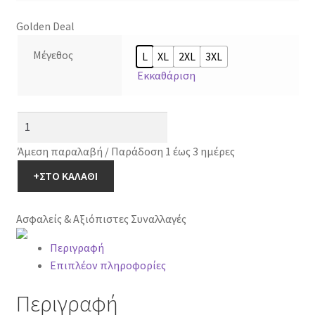
Golden Deal
Μέγεθος
L
XL
2XL
3XL
Εκκαθάριση
Mara-
M
Άμεση παραλαβή / Παράδοση 1 έως 3 ημέρες
Γυναικείο
Φόρεμα
+ΣΤΟ ΚΑΛΑΘΙ
Εμπριμέ
Φλοράλ
Ασφαλείς & Αξιόπιστες Συναλλαγές
5471-
20
Περιγραφή
ποσότητα
Επιπλέον πληροφορίες
Περιγραφή