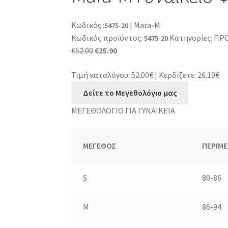
Κωδικός
:
| Mara-M
5475-20
Κωδικός προϊόντος:
Κατηγορίες:
ΠΡ
5475-20
Original
Η
€
52.00
€
25.90
price
τρέχουσα
Τιμή καταλόγου: 52.00€
|
Κερδίζετε: 26.10€
was:
τιμή
€52.00.
είναι:
Δείτε το Μεγεθολόγιο μας
€25.90.
ΜΕΓΕΘΟΛΟΓΙΟ ΓΙΑ ΓΥΝΑΙΚΕΙΑ
ΜΕΓΕΘΟΣ
ΠΕΡΙΜ
S
80-86
M
86-94