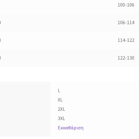
100-106
0
106-114
8
114-122
8
122-130
L
XL
2XL
3XL
Εκκαθάριση