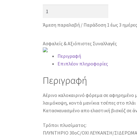
Mara-
M
Γυναικείο
Άμεση παραλαβή / Παράδοση 1 έως 3 ημέρε
Φόρεμα
φλοράλ
Ασφαλείς & Αξιόπιστες Συναλλαγές
Εμπριμέ
5475-
Περιγραφή
20
Επιπλέον πληροφορίες
ποσότητα
Περιγραφή
Αέρινο καλοκαιρινό φόρεμα σε αφηρημένο μο
λαιμόκοψη, κοντά μανίκια τσέπες στο πλάι
Κατασκευασμένο απο ελαστική βισκόζ σε άνε
Τρόποι πλυσίματος:
ΠΛΥΝΤΗΡΙΟ 30οC/ΟΧΙ ΛΕΥΚΑΝΣΗ/ΣΙΔΕΡΩΜΑ