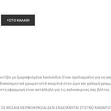
ς
+ΣΤΟ ΚΑΛΑΘΙ
τίβο με ζωγραφισμένα λουλούδια. Είναι σχεδιαμσένο για να σα
 διακοσμητικά χρωματιστά κουμπιά στον ώμο και χαλαρή γραμμ
τη εφαρμογή είναι κατάλληλο για τις καλοκαιρινες σας βόλτες.
 ΣΕ ΜΕΣΑΙΑ ΘΕΡΜΟΚΡΑΣΙΑ/ΔΕΝ ΕΝΔΕΙΚΝΥΤΑΙ ΣΤΕΓΝΟ ΚΑΘΑΡΙ