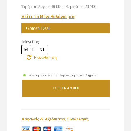
was:
τιμή
Τιμή καταλόγου: 46.00€
|
Κερδίζετε: 20.70€
€46.00.
είναι:
Δείτε το Μεγεθολόγιο μας
€25.30.
Golden Deal
Μέγεθος
M
L
XL
Εκκαθάριση
Άμεση παραλαβή / Παράδοση 1 έως 3 ημέρες
+ΣΤΟ ΚΑΛΑΘΙ
Ασφαλείς & Αξιόπιστες Συναλλαγές