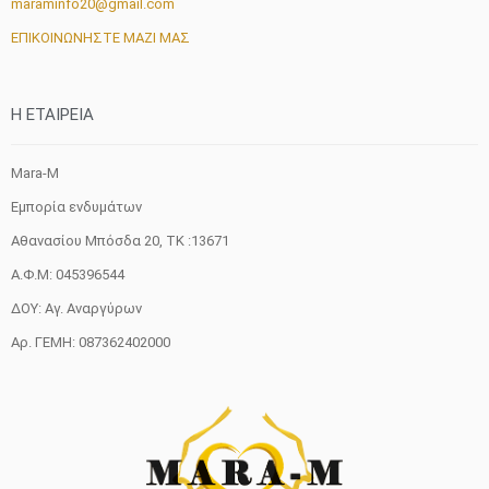
maraminfo20@gmail.com
ΕΠΙΚΟΙΝΩΝΗΣΤΕ ΜΑΖΙ ΜΑΣ
H ETAIΡΕΙΑ
Mara-M
Εμπορία ενδυμάτων
Αθανασίου Μπόσδα 20, ΤΚ :13671
Α.Φ.Μ: 045396544
ΔΟΥ: Αγ. Αναργύρων
Αρ. ΓΕΜΗ: 087362402000