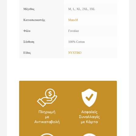
Μέγεθος
M, L, XL, 2XL, 3XL
Κατασκευαστής
Mara-M
Φύλο
Γυναίκα
Σύνθεση
100% Cotton
Είδος
ΝΥΧΤΙΚΟ