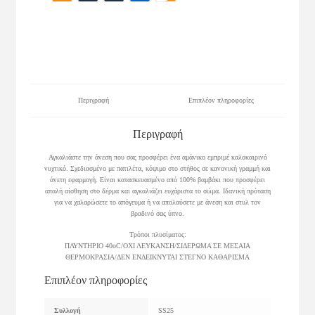
Περιγραφή
Επιπλέον πληροφορίες
Περιγραφή
Αγκαλιάστε την άνεση που σας προσφέρει ένα αμάνικο εμπριμέ καλοκαιρινό
νυχτικό. Σχεδιασμένο με πατιλέτα, κόψιμο στο στήθος σε κανονική γραμμή και
άνετη εφαρμογή. Είναι κατασκευασμένο από 100% βαμβάκι που προσφέρει
απαλή αίσθηση στο δέρμα και αγκαλιάζει ευχάριστα το σώμα. Ιδανική πρόταση
για να χαλαρώσετε το απόγευμα ή να απολαύσετε με άνεση και στυλ τον
βραδινό σας ύπνο.
Τρόποι πλυσίματος:
ΠΛΥΝΤΗΡΙΟ 40οC/ΟΧΙ ΛΕΥΚΑΝΣΗ/ΣΙΔΕΡΩΜΑ ΣΕ ΜΕΣΑΙΑ
ΘΕΡΜΟΚΡΑΣΙΑ/ΔΕΝ ΕΝΔΕΙΚΝΥΤΑΙ ΣΤΕΓΝΟ ΚΑΘΑΡΙΣΜΑ
Επιπλέον πληροφορίες
Συλλογή
SS25