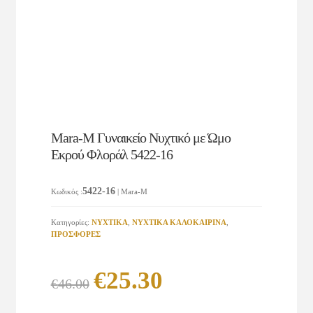
Mara-M Γυναικείο Νυχτικό με Ώμο
Εκρού Φλοράλ 5422-16
5422-16
Κωδικός
:
| Mara-M
Κατηγορίες:
ΝΥΧΤΙΚΑ
,
ΝΥΧΤΙΚΑ ΚΑΛΟΚΑΙΡΙΝΑ
,
ΠΡΟΣΦΟΡΕΣ
Original
Η
€
25.30
€
46.00
price
τρέχουσα