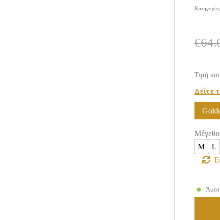
Κατηγορίε
€
64.
Τιμή κατ
Δείτε 
Gold
Μέγεθο
M
L
Ε
Άμεσ