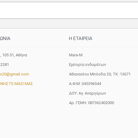
ΝΩΝΙΑ
H ETAIΡΕΙΑ
, 105 51, Aθήνα
Mara-M
22281
Εμπορία ενδυμάτων
fo20@gmail.com
Αθανασίου Μπόσδα 20, ΤΚ :13671
ΩΝΗΣΤΕ ΜΑΖΙ ΜΑΣ
Α.Φ.Μ: 045396544
ΔΟΥ: Αγ. Αναργύρων
Αρ. ΓΕΜΗ: 087362402000