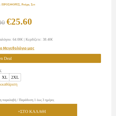
ς:
ΠΡΟΣΦΟΡΕΣ
,
Ρούχα
,
Σετ
Original
Η
€
25.60
00
price
τρέχουσα
was:
τιμή
αλόγου: 64.00€
|
Κερδίζετε: 38.40€
€64.00.
είναι:
το Μεγεθολόγιο μας
€25.60.
en Deal
ς
XL
2XL
κκαθάριση
η παραλαβή / Παράδοση 1 έως 3 ημέρες
+ΣΤΟ ΚΑΛΑΘΙ