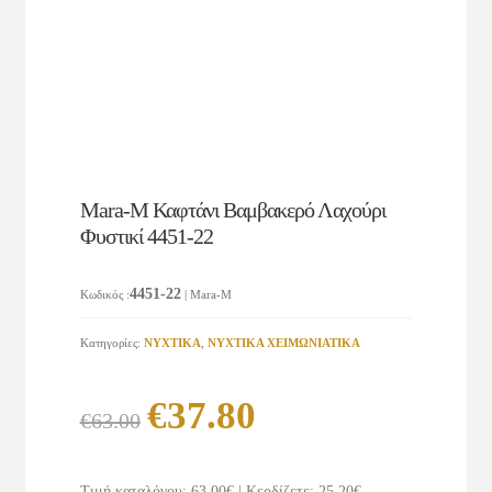
Mara-M Καφτάνι Βαμβακερό Λαχούρι
Φυστικί 4451-22
4451-22
Κωδικός
:
| Mara-M
Κατηγορίες:
ΝΥΧΤΙΚΑ
,
ΝΥΧΤΙΚΑ ΧΕΙΜΩΝΙΑΤΙΚΑ
Original
Η
€
37.80
€
63.00
price
τρέχουσα
was:
τιμή
Τιμή καταλόγου: 63.00€
|
Κερδίζετε: 25.20€