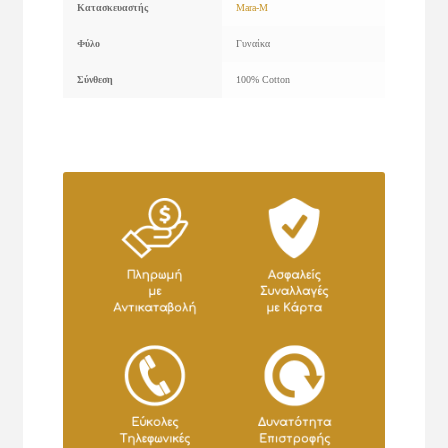
Κατασκευαστής
Mara-M
Φύλο
Γυναίκα
Σύνθεση
100% Cotton