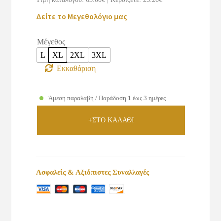
€63.00.
είναι:
Δείτε το Μεγεθολόγιο μας
€37.80.
Μέγεθος
L
XL
2XL
3XL
Εκκαθάριση
Άμεση παραλαβή / Παράδοση 1 έως 3 ημέρες
+ΣΤΟ ΚΑΛΑΘΙ
Ασφαλείς & Αξιόπιστες Συναλλαγές