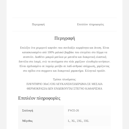
Περιγραφή
Επιπλέον πληροφορίες
Περιγραφή
Επιλέξτε ένα χειμερινό καφτάνι που συνδυάζει κομψότητα και άνεση. Είναι
κατασκευασμένο από 100% μαλακό βαμβάκι που επιτρέπει στο δέρμα να
αναπνέει. Διαθέτει μακριά μανίκια με μανσέτα και διακριτική ελαστική
δαντέλα στο λαιμό, ενώ τα ανοίγματα στο πλάι χαρίζουν ελευθερία κινήσεων.
Είναι σχεδιασμένο σε λαχούρ μοτίβο σε λαδί-ανθρακί απόχρωση, χαρίζοντας
στο σχέδιο ενα συγχρονο και διακριτικό χαρακτήρα. Ελληνικό προϊόν.
Τρόποι πλυσίματος:
ΠΛΥΝΤΗΡΙΟ 30οC/ΟΧΙ ΛΕΥΚΑΝΣΗ/ΣΙΔΕΡΩΜΑ ΣΕ ΜΕΣΑΙΑ
ΘΕΡΜΟΚΡΑΣΙΑ/ΔΕΝ ΕΝΔΕΙΚΝΥΤΑΙ ΣΤΕΓΝΟ ΚΑΘΑΡΙΣΜΑ
Επιπλέον πληροφορίες
Συλλογή
FW25-26
Μέγεθος
L, XL, 2XL, 3XL