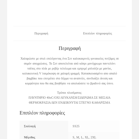
Περιγραφή
Επιπλέον πληροφορίες
Περιγραφή
Χαλαρώστε με στυλ επιλέγοντας ένα Σετ καλοκαιρινές γυναικείες πιτζάμες σε
σομόν αποχρώσεις. Το Σετ αποτελείται από κάπρι μονόχρωμο παντελόνι
τσέπες στο πλάι με ρεβέρ τελείωμα και εμπριμέ μπλούζα με μανίκι,
κολακευτική V λαιμόκοψη σε χαλαρή γραμμή. Κατασκευασμένο απο απαλό
βαμβάκι που επιτρέπει στο δέρμα να αναπνέει, συνδυάζει άνεση και
κομψότητα που θα σας βοηθήσει να απολαύσετε το βραδινό σας ύπνο.
Τρόποι πλυσίματος:
ΠΛΥΝΤΗΡΙΟ 40οC/ΟΧΙ ΛΕΥΚΑΝΣΗ/ΣΙΔΕΡΩΜΑ ΣΕ ΜΕΣΑΙΑ
ΘΕΡΜΟΚΡΑΣΙΑ/ΔΕΝ ΕΝΔΕΙΚΝΥΤΑΙ ΣΤΕΓΝΟ ΚΑΘΑΡΙΣΜΑ
Επιπλέον πληροφορίες
Συλλογή
SS25
Μέγεθος
S, M, L, XL, 2XL