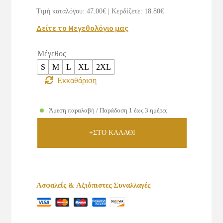
was:
τιμή
Τιμή καταλόγου: 47.00€
|
Κερδίζετε: 18.80€
€47.00.
είναι:
Δείτε το Μεγεθολόγιο μας
€28.20.
Μέγεθος
S
M
L
XL
2XL
Εκκαθάριση
Άμεση παραλαβή / Παράδοση 1 έως 3 ημέρες
+ΣΤΟ ΚΑΛΑΘΙ
Ασφαλείς & Αξιόπιστες Συναλλαγές