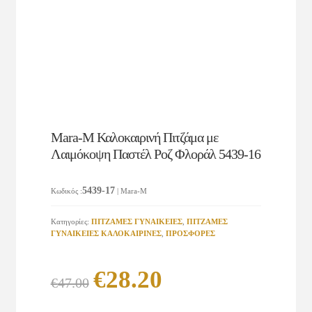
Mara-M Καλοκαιρινή Πιτζάμα με
Λαιμόκοψη Παστέλ Ροζ Φλοράλ 5439-16
5439-17
Κωδικός
:
| Mara-M
Κατηγορίες:
ΠΙΤΖΑΜΕΣ ΓΥΝΑΙΚΕΙΕΣ
,
ΠΙΤΖΑΜΕΣ
ΓΥΝΑΙΚΕΙΕΣ KAΛΟΚΑΙΡΙΝΕΣ
,
ΠΡΟΣΦΟΡΕΣ
Original
Η
€
28.20
€
47.00
price
τρέχουσα