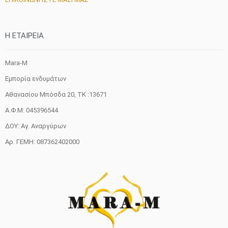
H ETAIΡΕΙΑ
Mara-M
Εμπορία ενδυμάτων
Αθανασίου Μπόσδα 20, ΤΚ :13671
Α.Φ.Μ: 045396544
ΔΟΥ: Αγ. Αναργύρων
Αρ. ΓΕΜΗ: 087362402000