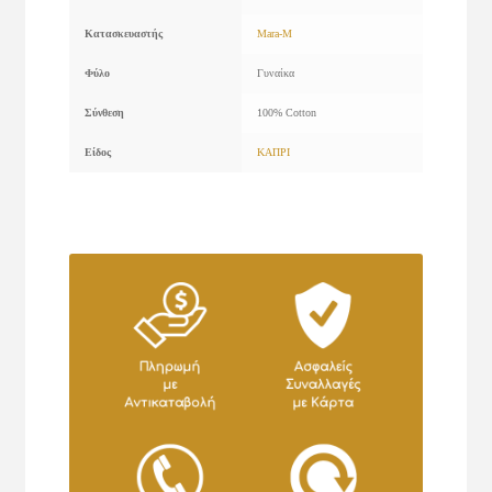
Κατασκευαστής
Mara-M
Φύλο
Γυναίκα
Σύνθεση
100% Cotton
Είδος
ΚΑΠΡΙ