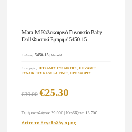
Mara-M Καλοκαιρινό Γυναικείο Baby
Doll Φυστικί Εμπριμέ 5450-15
5450-15
Κωδικός
:
| Mara-M
Κατηγορίες:
ΠΙΤΖΑΜΕΣ ΓΥΝΑΙΚΕΙΕΣ
,
ΠΙΤΖΑΜΕΣ
ΓΥΝΑΙΚΕΙΕΣ KAΛΟΚΑΙΡΙΝΕΣ
,
ΠΡΟΣΦΟΡΕΣ
Original
Η
€
25.30
€
39.00
price
τρέχουσα
was:
τιμή
Τιμή καταλόγου: 39.00€
|
Κερδίζετε: 13.70€
€39.00.
είναι:
Δείτε το Μεγεθολόγιο μας
€25.30.