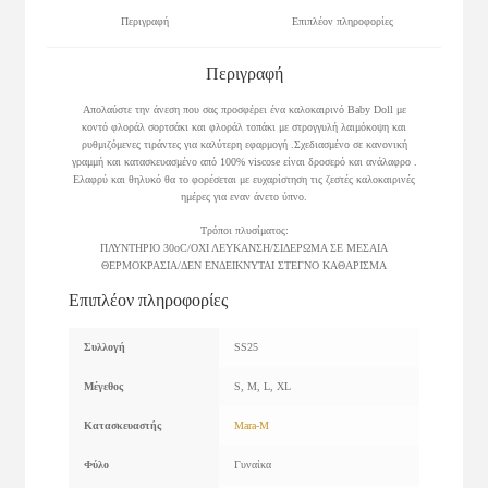
Περιγραφή
Επιπλέον πληροφορίες
Περιγραφή
Απολαύστε την άνεση που σας προσφέρει ένα καλοκαιρινό Baby Doll με
κοντό φλοράλ σορτσάκι και φλοράλ τοπάκι με στρογγυλή λαιμόκοψη και
ρυθμιζόμενες τιράντες για καλύτερη εφαρμογή .Σχεδιασμένο σε κανονική
γραμμή και κατασκευασμένο από 100% viscose είναι δροσερό και ανάλαφρο .
Ελαφρύ και θηλυκό θα το φορέσεται με ευχαρίστηση τις ζεστές καλοκαιρινές
ημέρες για εναν άνετο ύπνο.
Τρόποι πλυσίματος:
ΠΛΥΝΤΗΡΙΟ 30οC/ΟΧΙ ΛΕΥΚΑΝΣΗ/ΣΙΔΕΡΩΜΑ ΣΕ ΜΕΣΑΙΑ
ΘΕΡΜΟΚΡΑΣΙΑ/ΔΕΝ ΕΝΔΕΙΚΝΥΤΑΙ ΣΤΕΓΝΟ ΚΑΘΑΡΙΣΜΑ
Επιπλέον πληροφορίες
Συλλογή
SS25
Μέγεθος
S, M, L, XL
Κατασκευαστής
Mara-M
Φύλο
Γυναίκα