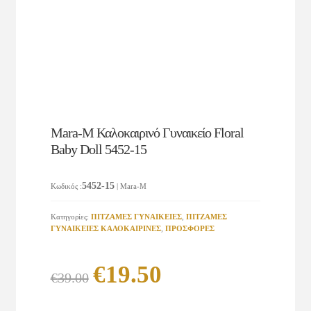
Mara-M Καλοκαιρινό Γυναικείο Floral
Baby Doll 5452-15
5452-15
Κωδικός
:
| Mara-M
Κατηγορίες:
ΠΙΤΖΑΜΕΣ ΓΥΝΑΙΚΕΙΕΣ
,
ΠΙΤΖΑΜΕΣ
ΓΥΝΑΙΚΕΙΕΣ KAΛΟΚΑΙΡΙΝΕΣ
,
ΠΡΟΣΦΟΡΕΣ
Original
Η
€
19.50
€
39.00
price
τρέχουσα