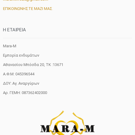
ΕΠΙΚΟΙΝΩΝΗΣΤΕ ΜΑΖΙ ΜΑΣ
H ETAIΡΕΙΑ
Mara-M
Εμπορία ενδυμάτων
Αθανασίου Μπόσδα 20, ΤΚ :13671
Α.Φ.Μ: 045396544
ΔΟΥ: Αγ. Αναργύρων
Αρ. ΓΕΜΗ: 087362402000