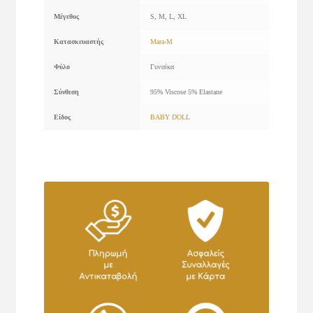
Μέγεθος
S, M, L, XL
Κατασκευαστής
Mara-M
Φύλο
Γυναίκα
Σύνθεση
95% Viscose 5% Elastane
Είδος
BABY DOLL