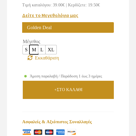
was:
τιμή
Τιμή καταλόγου: 39.00€
|
Κερδίζετε: 19.50€
€39.00.
είναι:
Δείτε το Μεγεθολόγιο μας
€19.50.
Golden Deal
Μέγεθος
S
M
L
XL
Εκκαθάριση
Άμεση παραλαβή / Παράδοση 1 έως 3 ημέρες
+ΣΤΟ ΚΑΛΑΘΙ
Ασφαλείς & Αξιόπιστες Συναλλαγές