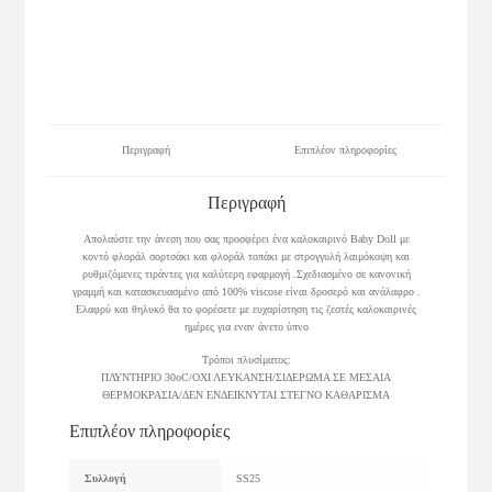
Περιγραφή
Επιπλέον πληροφορίες
Περιγραφή
Απολαύστε την άνεση που σας προσφέρει ένα καλοκαιρινό Baby Doll με
κοντό φλοράλ σορτσάκι και φλοράλ τοπάκι με στρογγυλή λαιμόκοψη και
ρυθμιζόμενες τιράντες για καλύτερη εφαρμογή .Σχεδιασμένο σε κανονική
γραμμή και κατασκευασμένο από 100% viscose είναι δροσερό και ανάλαφρο .
Ελαφρύ και θηλυκό θα το φορέσετε με ευχαρίστηση τις ζεστές καλοκαιρινές
ημέρες για εναν άνετο ύπνο
Τρόποι πλυσίματος:
ΠΛΥΝΤΗΡΙΟ 30οC/ΟΧΙ ΛΕΥΚΑΝΣΗ/ΣΙΔΕΡΩΜΑ ΣΕ ΜΕΣΑΙΑ
ΘΕΡΜΟΚΡΑΣΙΑ/ΔΕΝ ΕΝΔΕΙΚΝΥΤΑΙ ΣΤΕΓΝΟ ΚΑΘΑΡΙΣΜΑ
Επιπλέον πληροφορίες
Συλλογή
SS25