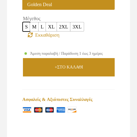
€23.60.
Golden Deal
Μέγεθος
S
M
L
XL
2XL
3XL
Εκκαθάριση
Άμεση παραλαβή / Παράδοση 1 έως 3 ημέρες
+ΣΤΟ ΚΑΛΑΘΙ
Ασφαλείς & Αξιόπιστες Συναλλαγές