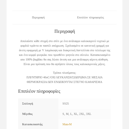
Περιγραφή
Επιπλέον πληροφορίες
Περιγραφή
Απολαύστε κάθε στιγμή στο σπίτι με ένα ανάλαφρο καλοκαιρινό νυχτικό με
φαρδιά τιράντα σε παστέλ απόχρωση. Σχεδιασμένο σε κανονική γραμμή για
άνετη εφαρμογή με V λαιμόκοψη και διακριτική δαντελίτσα στο τελείωμα της
και ένα κομψό φιογκάκι που προσθέτει γοητεία στο σύνολο. Κατασκευασμένο
απο 100% βαμβάκι θα σας δώσει άνεση και μια ανάλαφρη αέρινη αίσθηση.
Είναι μια πρόταση που θα αγπήσετε όλους τους καλοκαιρινούς μήνες.
Τρόποι πλυσίματος:
ΠΛΥΝΤΗΡΙΟ 40οC/ΟΧΙ ΛΕΥΚΑΝΣΗ/ΣΙΔΕΡΩΜΑ ΣΕ ΜΕΣΑΙΑ
ΘΕΡΜΟΚΡΑΣΙΑ/ΔΕΝ ΕΝΔΕΙΚΝΥΤΑΙ ΣΤΕΓΝΟ ΚΑΘΑΡΙΣΜΑ
Επιπλέον πληροφορίες
Συλλογή
SS25
Μέγεθος
S, M, L, XL, 2XL, 3XL
Κατασκευαστής
Mara-M