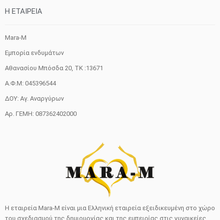
H ETAIΡΕΙΑ
Mara-M
Εμπορία ενδυμάτων
Αθανασίου Μπόσδα 20, ΤΚ :13671
Α.Φ.Μ: 045396544
ΔΟΥ: Αγ. Αναργύρων
Αρ. ΓΕΜΗ: 087362402000
Η εταιρεία Mara-M είναι μια Ελληνική εταιρεία εξειδικευμένη στο χώρο
του σχεδιασμού της δημιουργίας και της εμπειρίας στις γυναικείες,