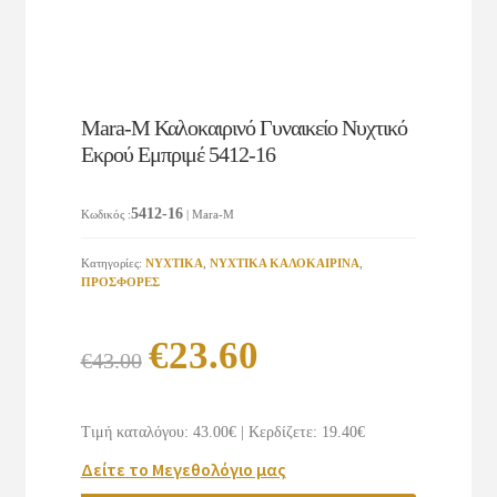
Mara-M Καλοκαιρινό Γυναικείο Νυχτικό
Εκρού Εμπριμέ 5412-16
5412-16
Κωδικός
:
| Mara-M
Κατηγορίες:
ΝΥΧΤΙΚΑ
,
ΝΥΧΤΙΚΑ ΚΑΛΟΚΑΙΡΙΝΑ
,
ΠΡΟΣΦΟΡΕΣ
Original
Η
€
23.60
€
43.00
price
τρέχουσα
was:
τιμή
Τιμή καταλόγου: 43.00€
|
Κερδίζετε: 19.40€
€43.00.
είναι:
Δείτε το Μεγεθολόγιο μας