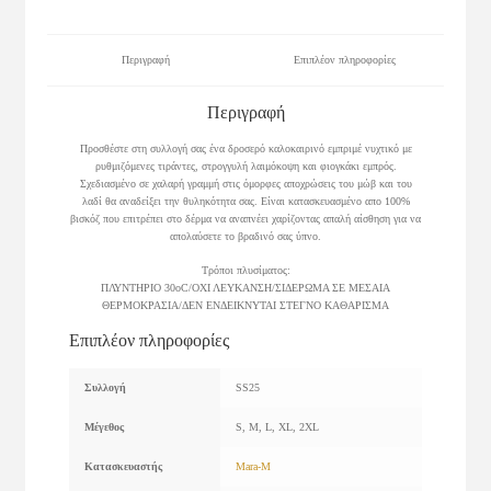
Περιγραφή
Επιπλέον πληροφορίες
Περιγραφή
Προσθέστε στη συλλογή σας ένα δροσερό καλοκαιρινό εμπριμέ νυχτικό με
ρυθμιζόμενες τιράντες, στρογγυλή λαιμόκοψη και φιογκάκι εμπρός.
Σχεδιασμένο σε χαλαρή γραμμή στις όμορφες αποχρώσεις του μώβ και του
λαδί θα αναδείξει την θυληκότητα σας. Είναι κατασκευασμένο απο 100%
βισκόζ που επιτρέπει στο δέρμα να αναπνέει χαρίζοντας απαλή αίσθηση για να
απολαύσετε το βραδινό σας ύπνο.
Τρόποι πλυσίματος:
ΠΛΥΝΤΗΡΙΟ 30οC/ΟΧΙ ΛΕΥΚΑΝΣΗ/ΣΙΔΕΡΩΜΑ ΣΕ ΜΕΣΑΙΑ
ΘΕΡΜΟΚΡΑΣΙΑ/ΔΕΝ ΕΝΔΕΙΚΝΥΤΑΙ ΣΤΕΓΝΟ ΚΑΘΑΡΙΣΜΑ
Επιπλέον πληροφορίες
Συλλογή
SS25
Μέγεθος
S, M, L, XL, 2XL
Κατασκευαστής
Mara-M