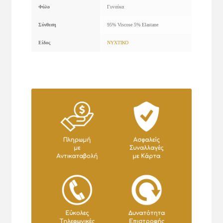
Φύλο
Γυναίκα
Σύνθεση
95% Viscose 5% Elastane
Είδος
ΝΥΧΤΙΚΟ