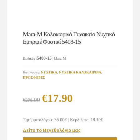
Mara-M Καλοκαιρινό Γυναικείο Νυχτικό
Εμπριμέ Φυστικί 5408-15
5408-15
Κωδικός
:
| Mara-M
Κατηγορίες:
ΝΥΧΤΙΚΑ
,
ΝΥΧΤΙΚΑ ΚΑΛΟΚΑΙΡΙΝΑ
,
ΠΡΟΣΦΟΡΕΣ
Original
Η
€
17.90
€
36.00
price
τρέχουσα
was:
τιμή
Τιμή καταλόγου: 36.00€
|
Κερδίζετε: 18.10€
€36.00.
είναι:
Δείτε το Μεγεθολόγιο μας
€17.90.