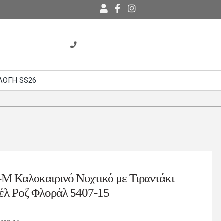
ΛΟΓΗ SS26
M Καλοκαιρινό Νυχτικό με Τιραντάκι
έλ Ροζ Φλοράλ 5407-15