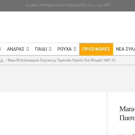
Δωρεαν Μεταφορικά για παραγγελίες άνω των 49€
ΑΝΔΡΑΣ
ΠΑΙΔΙ
ΡΟΥΧΑ
ΠΡΟΣΦΟΡΕΣ
NEA ΣΥΛ
ΝΑ
Mara-M Καλοκαιρινό Νυχτικό με Τιραντάκι Παστέλ Ροζ Φλοράλ 5407-15
Mara-
Παστ