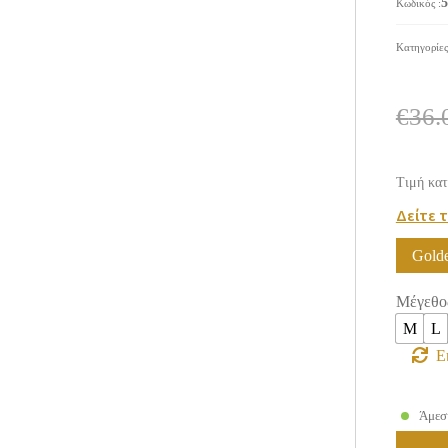
5
Κωδικός
:
Κατηγορίε
€
36.
Τιμή κατ
Δείτε 
Gold
Μέγεθο
M
L
Ε
Άμεσ