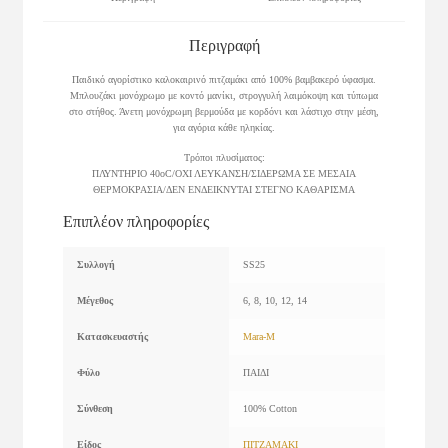
Περιγραφή
Παιδικό αγορίστικο καλοκαιρινό πιτζαμάκι από 100% βαμβακερό ύφασμα.
Μπλουζάκι μονόχρωμο με κοντό μανίκι, στρογγυλή λαιμόκοψη και τύπωμα
στο στήθος. Άνετη μονόχρωμη βερμούδα με κορδόνι και λάστιχο στην μέση,
για αγόρια κάθε ηληκίας.
Τρόποι πλυσίματος:
ΠΛΥΝΤΗΡΙΟ 40οC/ΟΧΙ ΛΕΥΚΑΝΣΗ/ΣΙΔΕΡΩΜΑ ΣΕ ΜΕΣΑΙΑ
ΘΕΡΜΟΚΡΑΣΙΑ/ΔΕΝ ΕΝΔΕΙΚΝΥΤΑΙ ΣΤΕΓΝΟ ΚΑΘΑΡΙΣΜΑ
Επιπλέον πληροφορίες
Συλλογή
SS25
Μέγεθος
6, 8, 10, 12, 14
Κατασκευαστής
Mara-M
Φύλο
ΠΑΙΔΙ
Σύνθεση
100% Cotton
Είδος
ΠΙΤΖΑΜΑΚΙ