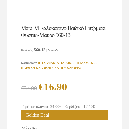
Mara-M Καλοκαιρινό Παιδικό Πιτζαμάκι
Φυστικί-Μαύρο 560-13
560-13
Κωδικός
:
| Mara-M
Κατηγορίες:
ΠΙΤΖΑΜΑΚΙΑ ΠΑΙΔΙΚΑ
,
ΠΙΤΖΑΜΑΚΙΑ
ΠΑΙΔΙΚΑ ΚΑΛΟΚΑΙΡΙΝΑ
,
ΠΡΟΣΦΟΡΕΣ
Original
Η
€
16.90
€
34.00
price
τρέχουσα
was:
τιμή
Τιμή καταλόγου: 34.00€
|
Κερδίζετε: 17.10€
€34.00.
είναι:
Golden Deal
€16.90.
Μέγεθος