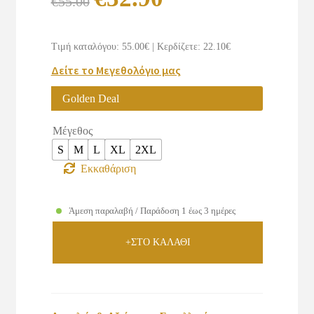
€
55.00
price
τρέχουσα
was:
τιμή
Τιμή καταλόγου: 55.00€
|
Κερδίζετε: 22.10€
€55.00.
είναι:
Δείτε το Μεγεθολόγιο μας
€32.90.
Golden Deal
Μέγεθος
S
M
L
XL
2XL
Εκκαθάριση
Άμεση παραλαβή / Παράδοση 1 έως 3 ημέρες
+ΣΤΟ ΚΑΛΑΘΙ