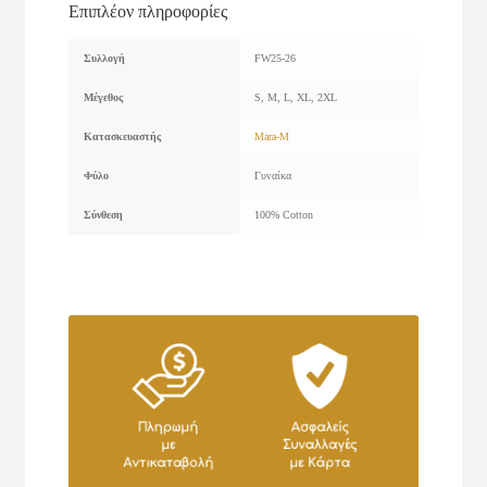
Επιπλέον πληροφορίες
Συλλογή
FW25-26
Μέγεθος
S, M, L, XL, 2XL
Κατασκευαστής
Mara-M
Φύλο
Γυναίκα
Σύνθεση
100% Cotton