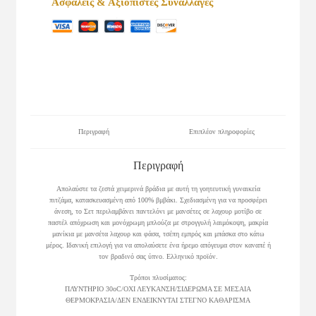
Ασφαλείς & Αξιόπιστες Συναλλαγές
Περιγραφή
Επιπλέον πληροφορίες
Περιγραφή
Απολαύστε τα ζεστά χειμερινά βράδια με αυτή τη γοητευτική γυναικεία
πιτζάμα, κατασκευασμένη από 100% βμβάκι. Σχεδιασμένη για να προσφέρει
άνεση, το Σετ περιλαμβάνει παντελόνι με μανσέτες σε λαχουρ μοτίβο σε
παστέλ απόχρωση και μονόχρωμη μπλούζα με στρογγυλή λαιμόκοψη, μακρία
μανίκια με μανσέτα λαχουρ και φάσα, τσέπη εμπρός και μπάσκα στο κάτω
μέρος. Ιδανική επιλογή για να απολαύσετε ένα ήρεμο απόγευμα στον καναπέ ή
τον βραδινό σας ύπνο. Ελληνικό προϊόν.
Τρόποι πλυσίματος:
ΠΛΥΝΤΗΡΙΟ 30οC/ΟΧΙ ΛΕΥΚΑΝΣΗ/ΣΙΔΕΡΩΜΑ ΣΕ ΜΕΣΑΙΑ
ΘΕΡΜΟΚΡΑΣΙΑ/ΔΕΝ ΕΝΔΕΙΚΝΥΤΑΙ ΣΤΕΓΝΟ ΚΑΘΑΡΙΣΜΑ