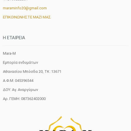
maraminfo20@gmail.com
ΕΠΙΚΟΙΝΩΝΗΣΤΕ ΜΑΖΙ ΜΑΣ
H ETAIΡΕΙΑ
Mara-M
Εμπορία ενδυμάτων
Αθανασίου Μπόσδα 20, ΤΚ :13671
Α.Φ.Μ: 045396544
ΔΟΥ: Αγ. Αναργύρων
Αρ. ΓΕΜΗ: 087362402000