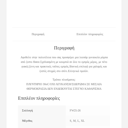
Περιγραφή
Επιπλέον πληροφορίες
Περιγραφή
Αφεθείτε στην πολυτέλεια που σας προσφέρει μια λεοπάρ γυναικεία ρόμπα
από ζεστο fleece.Σχεδιασμένη με κουμπιά σε όλο το εμπρός μέρος, με πέτο
γιακά,ζώνη και πρακτικές τσέπες εμπρός.Ιδανική επιλογή για χαλαρές και
ζεστές στιγμές στο σπίτι.Ελληνικό προϊόν.
Τρόποι πλυσίματος:
ΠΛΥΝΤΗΡΙΟ 30οC/ΟΧΙ ΛΕΥΚΑΝΣΗ/ΣΙΔΕΡΩΜΑ ΣΕ ΜΕΣΑΙΑ
ΘΕΡΜΟΚΡΑΣΙΑ/ΔΕΝ ΕΝΔΕΙΚΝΥΤΑΙ ΣΤΕΓΝΟ ΚΑΘΑΡΙΣΜΑ
Επιπλέον πληροφορίες
Συλλογή
FW25-26
Μέγεθος
S, M, L, XL