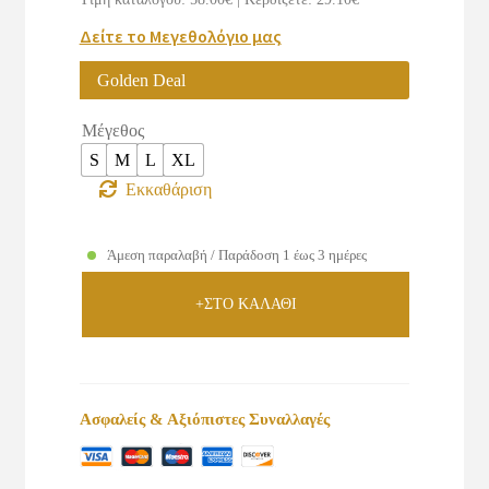
€58.00.
είναι:
Δείτε το Μεγεθολόγιο μας
€28.90.
Golden Deal
Μέγεθος
S
M
L
XL
Εκκαθάριση
Άμεση παραλαβή / Παράδοση 1 έως 3 ημέρες
+ΣΤΟ ΚΑΛΑΘΙ
Ασφαλείς & Αξιόπιστες Συναλλαγές