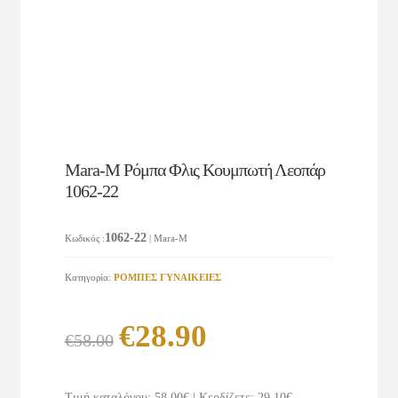
Mara-M Ρόμπα Φλις Κουμπωτή Λεοπάρ
1062-22
1062-22
Κωδικός
:
| Mara-M
Κατηγορία:
ΡΟΜΠΕΣ ΓΥΝΑΙΚΕΙΕΣ
Original
Η
€
28.90
€
58.00
price
τρέχουσα
was:
τιμή
Τιμή καταλόγου: 58.00€
|
Κερδίζετε: 29.10€