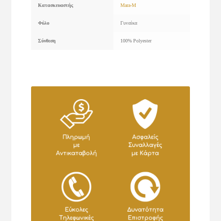
Κατασκευαστής
Mara-M
Φύλο
Γυναίκα
Σύνθεση
100% Polyester