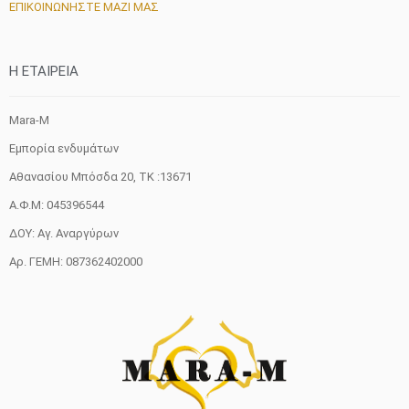
ΕΠΙΚΟΙΝΩΝΗΣΤΕ ΜΑΖΙ ΜΑΣ
H ETAIΡΕΙΑ
Mara-M
Εμπορία ενδυμάτων
Αθανασίου Μπόσδα 20, ΤΚ :13671
Α.Φ.Μ: 045396544
ΔΟΥ: Αγ. Αναργύρων
Αρ. ΓΕΜΗ: 087362402000