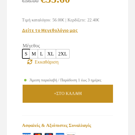
€
56.00
price
τρέχουσα
was:
τιμή
Τιμή καταλόγου: 56.00€
|
Κερδίζετε: 22.40€
€56.00.
είναι:
Δείτε το Μεγεθολόγιο μας
€33.60.
Μέγεθος
S
M
L
XL
2XL
Εκκαθάριση
Άμεση παραλαβή / Παράδοση 1 έως 3 ημέρες
+ΣΤΟ ΚΑΛΑΘΙ
Ασφαλείς & Αξιόπιστες Συναλλαγές