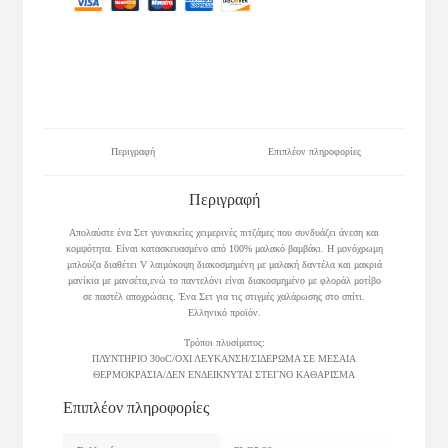
Περιγραφή
Επιπλέον πληροφορίες
Περιγραφή
Απολαύστε ένα Σετ γυναικείες χειμερινές πιτζάμες που συνδυάζει άνεση και
κομψότητα. Είναι κατασκευασμένο από 100% μαλακό βαμβάκι. Η μονόχρωμη
μπλούζα διαθέτει V λαιμόκοψη διακοσμημένη με μαλακή δαντέλα και μακριά
μανίκια με μανσέτα,ενώ το παντελόνι είναι διακοσμημένο με φλοράλ μοτίβο
σε παστέλ αποχρώσεις. Ένα Σετ για τις στιγμές χαλάρωσης στο σπίτι.
Ελληνικό προϊόν.
Τρόποι πλυσίματος:
ΠΛΥΝΤΗΡΙΟ 30οC/ΟΧΙ ΛΕΥΚΑΝΣΗ/ΣΙΔΕΡΩΜΑ ΣΕ ΜΕΣΑΙΑ
ΘΕΡΜΟΚΡΑΣΙΑ/ΔΕΝ ΕΝΔΕΙΚΝΥΤΑΙ ΣΤΕΓΝΟ ΚΑΘΑΡΙΣΜΑ
Επιπλέον πληροφορίες