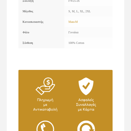
Συλλογή
FW25-26
Μέγεθος
S, M, L, XL, 2XL
Κατασκευαστής
Mara-M
Φύλο
Γυναίκα
Σύνθεση
100% Cotton