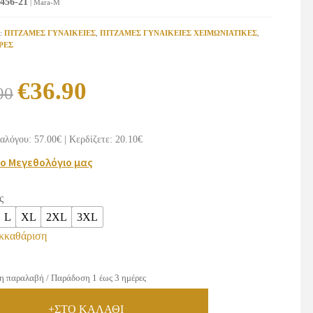
456-21
| Mara-M
ς:
ΠΙΤΖΑΜΕΣ ΓΥΝΑΙΚΕΙΕΣ
,
ΠΙΤΖΑΜΕΣ ΓΥΝΑΙΚΕΙΕΣ ΧΕΙΜΩΝΙΑΤΙΚΕΣ
,
ΡΕΣ
Original
Η
€
36.90
00
price
τρέχουσα
was:
τιμή
αλόγου: 57.00€
|
Κερδίζετε: 20.10€
€57.00.
είναι:
το Μεγεθολόγιο μας
€36.90.
ς
L
XL
2XL
3XL
κκαθάριση
η παραλαβή / Παράδοση 1 έως 3 ημέρες
+ΣΤΟ ΚΑΛΑΘΙ