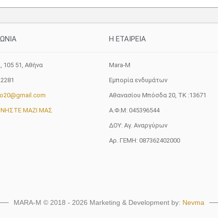
ΝΩΝΙΑ
H ETAIΡΕΙΑ
, 105 51, Aθήνα
Mara-M
22281
Εμπορία ενδυμάτων
fo20@gmail.com
Αθανασίου Μπόσδα 20, ΤΚ :13671
ΩΝΗΣΤΕ ΜΑΖΙ ΜΑΣ
Α.Φ.Μ: 045396544
ΔΟΥ: Αγ. Αναργύρων
Αρ. ΓΕΜΗ: 087362402000
MARA-M © 2018 - 2026 Marketing & Development by:
Nevma