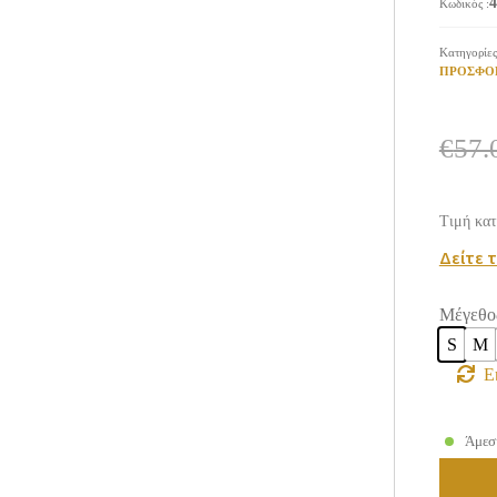
4
Κωδικός
:
Κατηγορίε
ΠΡΟΣΦΟ
€
57.
Τιμή κατ
Δείτε 
Μέγεθο
S
M
Ε
Άμεσ