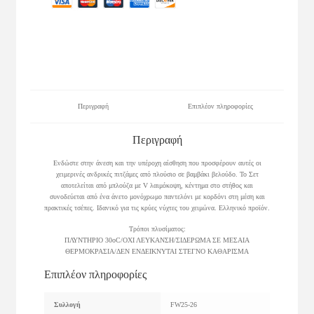
Περιγραφή
Επιπλέον πληροφορίες
Περιγραφή
Ενδώστε στην άνεση και την υπέροχη αίσθηση που προσφέρουν αυτές οι
χειμερινές ανδρικές πιτζάμες από πλούσιο σε βαμβάκι βελούδο. Το Σετ
αποτελείται από μπλούζα με V λαιμόκοψη, κέντημα στο στήθος και
συνοδεύεται από ένα άνετο μονόχρωμο παντελόνι με κορδόνι στη μέση και
πρακτικές τσέπες. Ιδανικό για τις κρύες νύχτες του χειμώνα. Ελληνικό προϊόν.
Τρόποι πλυσίματος:
ΠΛΥΝΤΗΡΙΟ 30οC/ΟΧΙ ΛΕΥΚΑΝΣΗ/ΣΙΔΕΡΩΜΑ ΣΕ ΜΕΣΑΙΑ
ΘΕΡΜΟΚΡΑΣΙΑ/ΔΕΝ ΕΝΔΕΙΚΝΥΤΑΙ ΣΤΕΓΝΟ ΚΑΘΑΡΙΣΜΑ
Επιπλέον πληροφορίες
Συλλογή
FW25-26