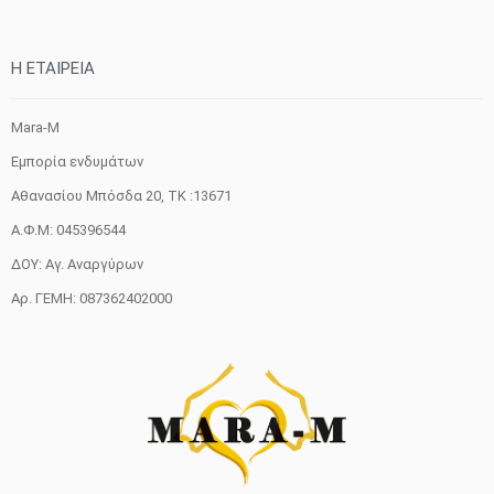
H ETAIΡΕΙΑ
Mara-M
Εμπορία ενδυμάτων
Αθανασίου Μπόσδα 20, ΤΚ :13671
Α.Φ.Μ: 045396544
ΔΟΥ: Αγ. Αναργύρων
Αρ. ΓΕΜΗ: 087362402000