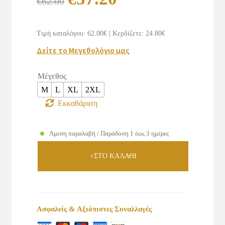
€
62.00
price
τρέχουσα
was:
τιμή
Τιμή καταλόγου: 62.00€
|
Κερδίζετε: 24.80€
€62.00.
είναι:
Δείτε το Μεγεθολόγιο μας
€37.20.
Μέγεθος
M
L
XL
2XL
Εκκαθάριση
Άμεση παραλαβή / Παράδοση 1 έως 3 ημέρες
+ΣΤΟ ΚΑΛΑΘΙ
Ασφαλείς & Αξιόπιστες Συναλλαγές