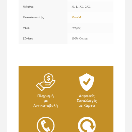
Μέγεθος
M, L, XL, 2XL
Κατασκευαστής
Mara-M
Φύλο
Άνδρας
Σύνθεση
100% Cotton