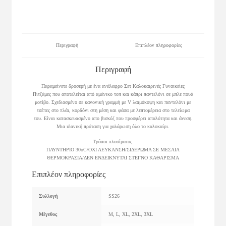
Περιγραφή
Επιπλέον πληροφορίες
Περιγραφή
Παραμείνετε δροσερή με ένα ανάλαφρο Σετ Καλοκαιρινές Γυναικείες
Πιτζάμες που αποτελείται από αμάνικο τοπ και κάπρι παντελόνι σε μπλε πουά
μοτίβο. Σχεδιασμένο σε κανονική γραμμή με V λαιμόκοψη και παντελόνι με
τσέπες στο πλάι, κορδόνι στη μέση και φάσα με λεπτομέρεια στο τελείωμα
του. Είναι κατασκευασμένο απο βισκόζ που προσφέρει απαλότητα και άνεση.
Μια ιδανική πρόταση για χαλάρωση όλο το καλοκαίρι.
Τρόποι πλυσίματος:
ΠΛΥΝΤΗΡΙΟ 30οC/ΟΧΙ ΛΕΥΚΑΝΣΗ/ΣΙΔΕΡΩΜΑ ΣΕ ΜΕΣΑΙΑ
ΘΕΡΜΟΚΡΑΣΙΑ/ΔΕΝ ΕΝΔΕΙΚΝΥΤΑΙ ΣΤΕΓΝΟ ΚΑΘΑΡΙΣΜΑ
Επιπλέον πληροφορίες
Συλλογή
SS26
Μέγεθος
M, L, XL, 2XL, 3XL