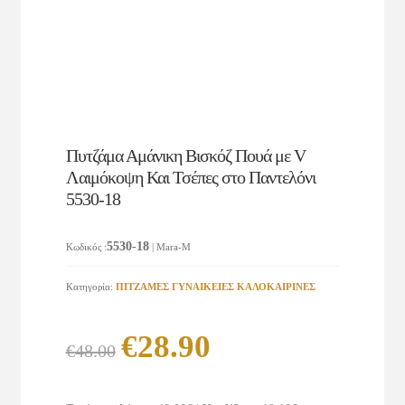
Πυτζάμα Αμάνικη Βισκόζ Πουά με V
Λαιμόκοψη Και Τσέπες στο Παντελόνι
5530-18
5530-18
Κωδικός
:
| Mara-M
Κατηγορία:
ΠΙΤΖΑΜΕΣ ΓΥΝΑΙΚΕΙΕΣ KAΛΟΚΑΙΡΙΝΕΣ
Original
Η
€
28.90
€
48.00
price
τρέχουσα
was:
τιμή