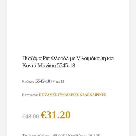
Πυτζάμα Ριπ Φλοράλ με V λαιμόκοψη και
Κοντά Μανίκια 5545-18
5545-18
Κωδικός
:
| Mara-M
Κατηγορία:
ΠΙΤΖΑΜΕΣ ΓΥΝΑΙΚΕΙΕΣ KAΛΟΚΑΙΡΙΝΕΣ
Original
Η
€
31.20
€
48.00
price
τρέχουσα
was:
τιμή
Τιμή καταλόγου: 48.00€
|
Κερδίζετε: 16.80€