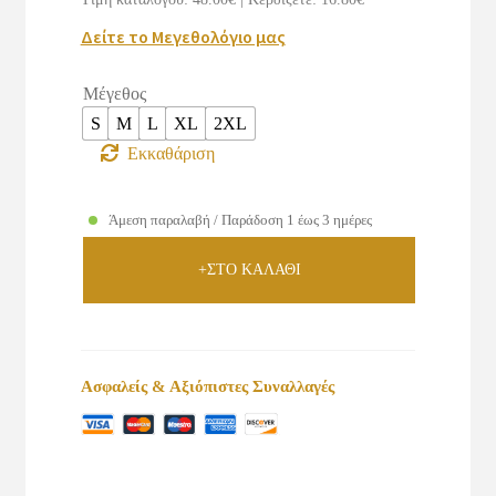
€48.00.
είναι:
Δείτε το Μεγεθολόγιο μας
€31.20.
Μέγεθος
S
M
L
XL
2XL
Εκκαθάριση
Άμεση παραλαβή / Παράδοση 1 έως 3 ημέρες
+ΣΤΟ ΚΑΛΑΘΙ
Ασφαλείς & Αξιόπιστες Συναλλαγές