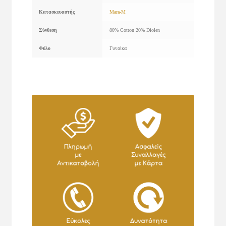
Κατασκευαστής
Mara-M
Σύνθεση
80% Cotton 20% Diolen
Φύλο
Γυναίκα