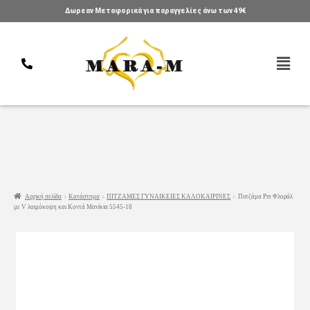
Δωρεαν Μεταφορικά για παραγγελίες άνω των 49€
Αρχική σελίδα
Κατάστημα
ΠΙΤΖΑΜΕΣ ΓΥΝΑΙΚΕΙΕΣ KAΛΟΚΑΙΡΙΝΕΣ
Πυτζάμα Ριπ Φλοράλ
με V λαιμόκοψη και Κοντά Μανίκια 5545-18