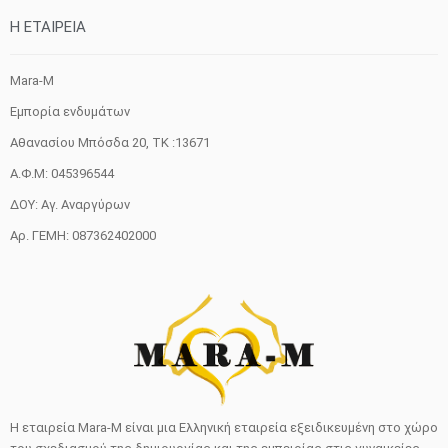
H ETAIΡΕΙΑ
Mara-M
Εμπορία ενδυμάτων
Αθανασίου Μπόσδα 20, ΤΚ :13671
Α.Φ.Μ: 045396544
ΔΟΥ: Αγ. Αναργύρων
Αρ. ΓΕΜΗ: 087362402000
Η εταιρεία Mara-M είναι μια Ελληνική εταιρεία εξειδικευμένη στο χώρο