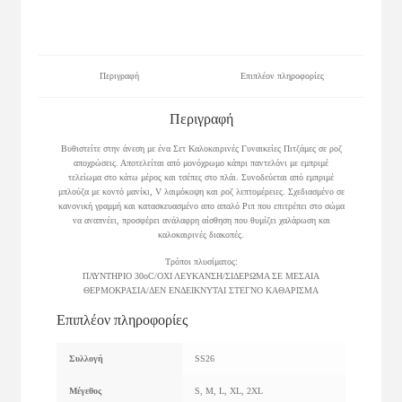
Περιγραφή
Επιπλέον πληροφορίες
Περιγραφή
Βυθιστείτε στην άνεση με ένα Σετ Καλοκαιρινές Γυναικείες Πιτζάμες σε ροζ
αποχρώσεις. Αποτελείται από μονόχρωμο κάπρι παντελόνι με εμπριμέ
τελείωμα στο κάτω μέρος και τσέπες στο πλάι. Συνοδεύεται από εμπριμέ
μπλούζα με κοντό μανίκι, V λαιμόκοψη και ροζ λεπτομέρειες. Σχεδιασμένο σε
κανονική γραμμή και κατασκευασμένο απο απαλό Ριπ που επιτρέπει στο σώμα
να αναπνέει, προσφέρει ανάλαφρη αίσθηση που θυμίζει χαλάρωση και
καλοκαιρινές διακοπές.
Τρόποι πλυσίματος:
ΠΛΥΝΤΗΡΙΟ 30οC/ΟΧΙ ΛΕΥΚΑΝΣΗ/ΣΙΔΕΡΩΜΑ ΣΕ ΜΕΣΑΙΑ
ΘΕΡΜΟΚΡΑΣΙΑ/ΔΕΝ ΕΝΔΕΙΚΝΥΤΑΙ ΣΤΕΓΝΟ ΚΑΘΑΡΙΣΜΑ
Επιπλέον πληροφορίες
Συλλογή
SS26
Μέγεθος
S, M, L, XL, 2XL