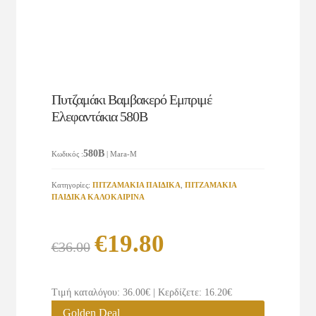
Πυτζαμάκι Βαμβακερό Εμπριμέ
Ελεφαντάκια 580Β
580Β
Κωδικός
:
| Mara-M
Κατηγορίες:
ΠΙΤΖΑΜΑΚΙΑ ΠΑΙΔΙΚΑ
,
ΠΙΤΖΑΜΑΚΙΑ
ΠΑΙΔΙΚΑ ΚΑΛΟΚΑΙΡΙΝΑ
Original
Η
€
19.80
€
36.00
price
τρέχουσα
was:
τιμή
Τιμή καταλόγου: 36.00€
|
Κερδίζετε: 16.20€
€36.00.
είναι:
Golden Deal