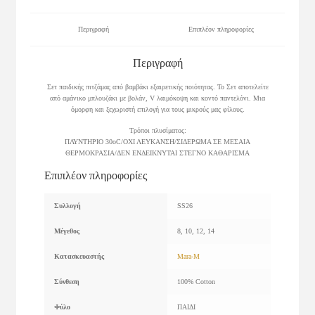
Περιγραφή
Επιπλέον πληροφορίες
Περιγραφή
Σετ παιδικής πιτζάμας από βαμβάκι εξαιρετικής ποιότητας. Το Σετ αποτελείτε
από αμάνικο μπλουζάκι με βολάν, V λαιμόκοψη και κοντό παντελόνι. Μια
όμορφη και ξεχωριστή επιλογή για τους μικρούς μας φίλους.
Τρόποι πλυσίματος:
ΠΛΥΝΤΗΡΙΟ 30οC/ΟΧΙ ΛΕΥΚΑΝΣΗ/ΣΙΔΕΡΩΜΑ ΣΕ ΜΕΣΑΙΑ
ΘΕΡΜΟΚΡΑΣΙΑ/ΔΕΝ ΕΝΔΕΙΚΝΥΤΑΙ ΣΤΕΓΝΟ ΚΑΘΑΡΙΣΜΑ
Επιπλέον πληροφορίες
Συλλογή
SS26
Μέγεθος
8, 10, 12, 14
Κατασκευαστής
Mara-M
Σύνθεση
100% Cotton
Φύλο
ΠΑΙΔΙ