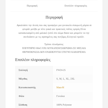
Περιγραφή
Επιπλέον πληροφορίες
Περιγραφή
Αγκαλιάστε την άνεση που σας προσφέρει μια γυναικεία σταυρωτή ρόμπα σε
φλοράλ μοτίβο με πέτο γιακά και πρακτικές τσέπες εμπρός.Είναι
κατασκευασμένη από μαλακό ζεστό στο σώμα fleece και μπορείτε να την
συνδυάσετε με τις αγαπημένες σας πυτζάμες.Ελληνικό προϊόν.
Τρόποι πλυσίματος:
ΠΛΥΝΤΗΡΙΟ 60οC/ΟΧΙ ΛΕΥΚΑΝΣΗ/ΣΙΔΕΡΩΜΑ ΣΕ ΜΕΣΑΙΑ
ΘΕΡΜΟΚΡΑΣΙΑ/ΔΕΝ ΕΝΔΕΙΚΝΥΤΑΙ ΣΤΕΓΝΟ ΚΑΘΑΡΙΣΜΑ
Επιπλέον πληροφορίες
Συλλογή
FW24-25
Μέγεθος
S, M, L, XL, 2XL
Κατασκευαστής
Mara-M
Φύλο
Γυναίκα
Σύνθεση
100% Polyester