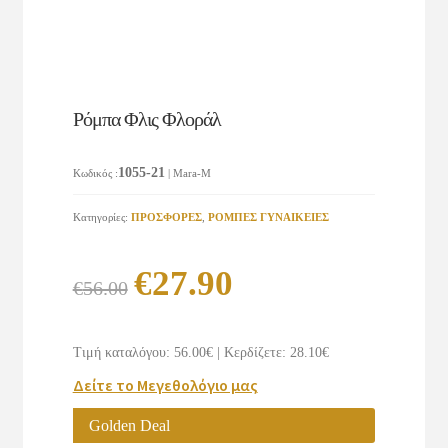
Ρόμπα Φλις Φλοράλ
1055-21
Κωδικός
:
| Mara-M
Κατηγορίες:
ΠΡΟΣΦΟΡΕΣ
,
ΡΟΜΠΕΣ ΓΥΝΑΙΚΕΙΕΣ
Original
Η
€
27.90
€
56.00
price
τρέχουσα
was:
τιμή
Τιμή καταλόγου: 56.00€
|
Κερδίζετε: 28.10€
€56.00.
είναι:
Δείτε το Μεγεθολόγιο μας
€27.90.
Golden Deal