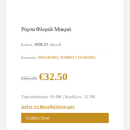
Ρόμπα Φλοράλ Μακριά
1058-23
Κωδικός
:
| Mara-M
Κατηγορίες:
ΠΡΟΣΦΟΡΕΣ
,
ΡΟΜΠΕΣ ΓΥΝΑΙΚΕΙΕΣ
Original
Η
€
32.50
€
65.00
price
τρέχουσα
was:
τιμή
Τιμή καταλόγου: 65.00€
|
Κερδίζετε: 32.50€
€65.00.
είναι:
Δείτε το Μεγεθολόγιο μας
€32.50.
Golden Deal