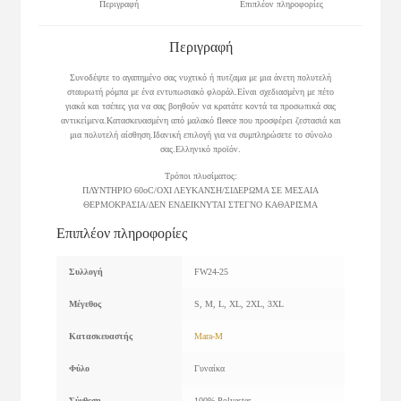
Περιγραφή
Επιπλέον πληροφορίες
Περιγραφή
Συνοδέψτε το αγαπημένο σας νυχτικό ή πυτζαμα με μια άνετη πολυτελή
σταυρωτή ρόμπα με ένα εντυπωσιακό φλοράλ.Είναι σχεδιασμένη με πέτο
γιακά και τσέπες για να σας βοηθούν να κρατάτε κοντά τα προσωπικά σας
αντικείμενα.Κατασκευασμένη από μαλακό fleece που προσφέρει ζεστασιά και
μια πολυτελή αίσθηση.Ιδανική επιλογή για να συμπληρώσετε το σύνολο
σας.Ελληνικό προϊόν.
Τρόποι πλυσίματος:
ΠΛΥΝΤΗΡΙΟ 60οC/ΟΧΙ ΛΕΥΚΑΝΣΗ/ΣΙΔΕΡΩΜΑ ΣΕ ΜΕΣΑΙΑ
ΘΕΡΜΟΚΡΑΣΙΑ/ΔΕΝ ΕΝΔΕΙΚΝΥΤΑΙ ΣΤΕΓΝΟ ΚΑΘΑΡΙΣΜΑ
Επιπλέον πληροφορίες
Συλλογή
FW24-25
Μέγεθος
S, M, L, XL, 2XL, 3XL
Κατασκευαστής
Mara-M
Φύλο
Γυναίκα
Σύνθεση
100% Polyester