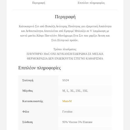
Περιγραφή
Επιπλέον πληροφορίες
Περιγραφή
Καλοκαιρινό Σετ από Βισκόζη Ανώτερης Ποιότητας για εξαιρετική Απαλότητα
και Ανθεκτικότητα.Αποτελείται από Εμπριμέ Μπλούζα σε V λαιμόκοψη με
κοντό μανίκι.Κάπρι Παντελόνι Μονόχρωμο.Ενα Σετ που χαρίζει Άνεση και
Στιλ.Ελληνικό προϊόν.
Τρόποι πλυσίματος:
ΠΛΥΝΤΗΡΙΟ 30οC/ΟΧΙ ΛΕΥΚΑΝΣΗ/ΣΙΔΕΡΩΜΑ ΣΕ ΜΕΣΑΙΑ
ΘΕΡΜΟΚΡΑΣΙΑ/ΔΕΝ ΕΝΔΕΙΚΝΥΤΑΙ ΣΤΕΓΝΟ ΚΑΘΑΡΙΣΜΑ
Επιπλέον πληροφορίες
Συλλογή
SS24
Μέγεθος
M, L, XL, 2XL, 3XL
Κατασκευαστής
Mara-M
Φύλο
Γυναίκα
Σύνθεση
95% Viscose 5% Elastane