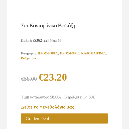
Σετ Κοντομάνικο Βισκόζη
5362-22
Κωδικός
:
| Mara-M
Κατηγορίες:
ΠΡΟΣΦΟΡΕΣ
,
ΠΡΟΣΦΟΡΕΣ ΚΑΛΟΚΑΙΡΙΝΕΣ
,
Ρούχα
,
Σετ
Original
Η
€
23.20
€
58.00
price
τρέχουσα
was:
τιμή
Τιμή καταλόγου: 58.00€
|
Κερδίζετε: 34.80€
€58.00.
είναι:
Δείτε το Μεγεθολόγιο μας
€23.20.
Golden Deal