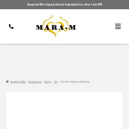
Δωρεαν Μεταφορικά για παραγγελίες άνω των 49€
Αρχική σελίδα
Κατάστημα
Ρούχα
Σετ
Σετ Κοντομάνικο Βισκόζη