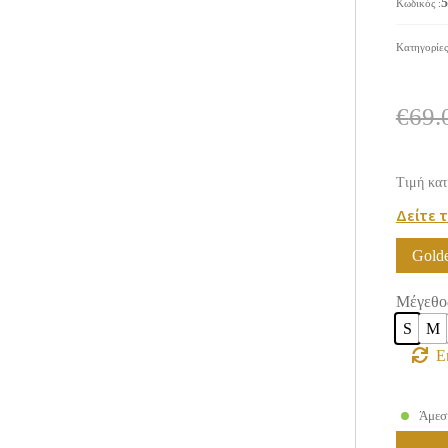
5
Κωδικός
:
Κατηγορίε
€
69.
Τιμή κατ
Δείτε 
Gold
Μέγεθο
S
M
Ε
Άμεσ