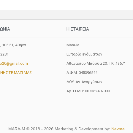
ΝΩΝΙΑ
H ETAIΡΕΙΑ
, 105 51, Aθήνα
Mara-M
22281
Εμπορία ενδυμάτων
fo20@gmail.com
Αθανασίου Μπόσδα 20, ΤΚ :13671
ΩΝΗΣΤΕ ΜΑΖΙ ΜΑΣ
Α.Φ.Μ: 045396544
ΔΟΥ: Αγ. Αναργύρων
Αρ. ΓΕΜΗ: 087362402000
MARA-M © 2018 - 2026 Marketing & Development by:
Nevma