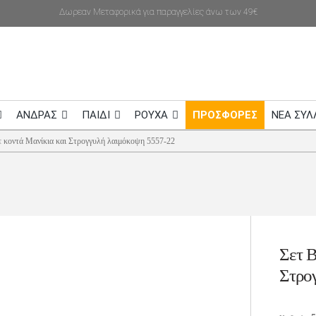
Δωρεαν Μεταφορικά για παραγγελίες άνω των 49€
ΑΝΔΡΑΣ
ΠΑΙΔΙ
ΡΟΥΧΑ
ΠΡΟΣΦΟΡΕΣ
NEA ΣΥΛ
 κοντά Μανίκια και Στρογγυλή λαιμόκοψη 5557-22
Σετ Β
Στρο