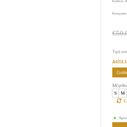
5
Κωδικός
:
Κατηγορία
€
50.
Τιμή κατ
Δείτε 
Gold
Μέγεθο
S
M
Ε
Άμεσ