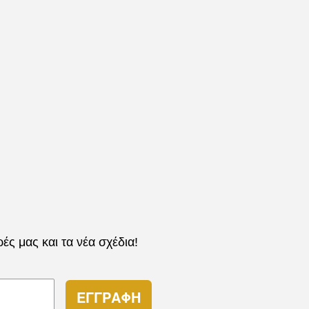
ν
ύν
ος
ς μας και τα νέα σχέδια!
ΕΓΓΡΑΦΗ