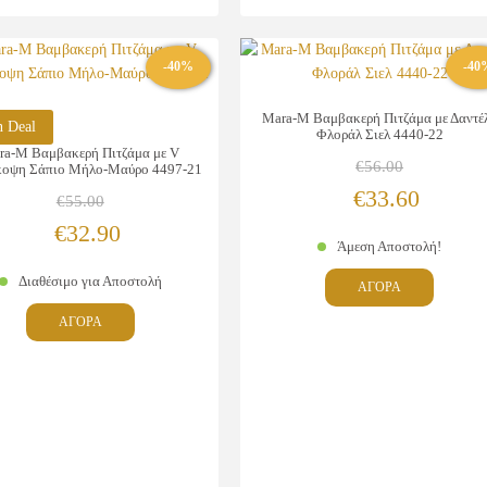
-40%
-40
Mara-M Βαμβακερή Πιτζάμα με Δαντέ
n Deal
Φλοράλ Σιελ 4440-22
ra-M Βαμβακερή Πιτζάμα με V
€
56.00
κοψη Σάπιο Μήλο-Μαύρο 4497-21
Original
Η
€
33.60
€
55.00
Original
Η
price
τρέχου
€
32.90
Άμεση Αποστολή!
price
τρέχουσα
was:
τιμή
Αυτό
Διαθέσιμο για Αποστολή
ΑΓΟΡΑ
was:
τιμή
€56.00.
είναι:
το
Αυτό
ΑΓΟΡΑ
προϊόν
€55.00.
είναι:
€33.60.
το
έχει
προϊόν
€32.90.
πολλαπλ
έχει
παραλλα
πολλαπλές
Οι
παραλλαγές.
επιλογές
Οι
μπορούν
επιλογές