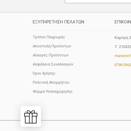
σελίδα
του
προϊόντος
ΕΞΥΠΗΡΕΤΗΣΗ ΠΕΛΑΤΩΝ
ΕΠΙΚΟΙ
Τρόποι Πληρωμής
Καρόρη 3
Αποστολή Προϊόντων
T: 21032
Αλλαγές Προϊόντων
maramin
Ασφάλεια Συναλλαγών
ΕΠΙΚΟΙΝ
Όροι Χρήσης
Πολιτική Απορρήτου
Φόρμα Υπαναχώρησης