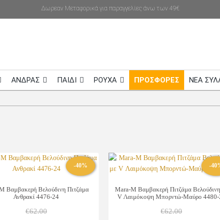
Δωρεαν Μεταφορικά για παραγγελίες άνω των 49€
ΑΝΔΡΑΣ
ΠΑΙΔΙ
ΡΟΥΧΑ
ΠΡΟΣΦΟΡΕΣ
NEA ΣΥΛ
-40%
-40
M Βαμβακερή Βελούδινη Πιτζάμα
Mara-M Βαμβακερή Πιτζάμα Βελούδινη
Ανθρακί 4476-24
V Λαιμόκοψη Μπορντώ-Μαύρο 4480-
€
62.00
€
62.00