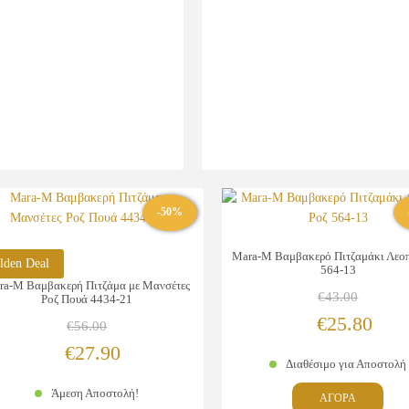
να
μπορούν
επιλεγού
να
στη
επιλεγούν
σελίδα
στη
του
σελίδα
προϊόντ
του
προϊόντος
-50%
Mara-M Βαμβακερό Πιτζαμάκι Λεο
lden Deal
564-13
ra-M Βαμβακερή Πιτζάμα με Μανσέτες
€
43.00
Ροζ Πουά 4434-21
Original
Η
€
25.80
€
56.00
Original
Η
price
τρέχ
€
27.90
Διαθέσιμο για Αποστολή
price
τρέχουσα
was:
τιμή
Αυτ
Άμεση Αποστολή!
ΑΓΟΡΑ
was:
τιμή
€43.00.
είναι