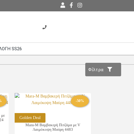
ΛΟΓΗ SS26
Φίλτρα
%
-50%
 με
Golden Deal
24
Mara-M Βαμβακερή Πιτζάμα με V
Λαιμόκοψη Μαύρη 4483