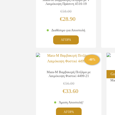
Λαιμόκοψη Πράσινη 4516-19
€
58.00
Original
Η
€
28.90
price
τρέχουσα
Διαθέσιμο για Αποστολή
was:
τιμή
Αυτό
ΑΓΟΡΑ
€58.00.
είναι:
το
προϊόν
€28.90.
έχει
-40%
πολλαπλές
παραλλαγές.
Οι
Mara-M Βαμβακερή Πιτζάμα με
Go
Λαιμόκοψη Φυστικί 4499-21
επιλογές
Ma
μπορούν
€
56.00
να
Original
Η
€
33.60
επιλεγούν
price
τρέχουσα
στη
Άμεση Αποστολή!
σελίδα
was:
τιμή
Αυτό
του
ΑΓΟΡΑ
€56.00.
είναι: