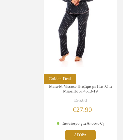
Golden Deal
Mara-M Viscose Πιτζάμα με Πατιλέτα
Μπλε Πουά 4513-19
€
56.00
Original
Η
€
27.90
price
τρέχουσα
Διαθέσιμο για Αποστολή
was:
τιμή
Αυτό
ΑΓΟΡΑ
€56.00.
είναι:
το