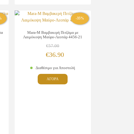
%
-35%
λα
Mara-M Βαμβακερή Πιτζάμα με
Λαιμόκοψη Μαύρο-Λεοπάρ 4456-21
€
57.00
Original
Η
€
36.90
σα
price
τρέχουσα
Διαθέσιμο για Αποστολή
was:
τιμή
Αυτό
ΑΓΟΡΑ
€57.00.
είναι:
το
προϊόν
€36.90.
έχει
ές
πολλαπλές
γές.
παραλλαγές.
Οι
επιλογές
μπορούν