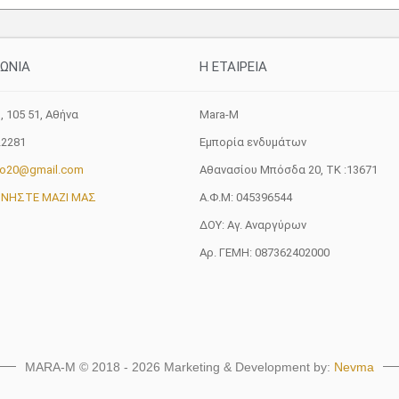
προϊόντος
ΝΩΝΙΑ
H ETAIΡΕΙΑ
, 105 51, Aθήνα
Mara-M
22281
Εμπορία ενδυμάτων
fo20@gmail.com
Αθανασίου Μπόσδα 20, ΤΚ :13671
ΩΝΗΣΤΕ ΜΑΖΙ ΜΑΣ
Α.Φ.Μ: 045396544
ΔΟΥ: Αγ. Αναργύρων
Αρ. ΓΕΜΗ: 087362402000
MARA-M © 2018 - 2026 Marketing & Development by:
Nevma